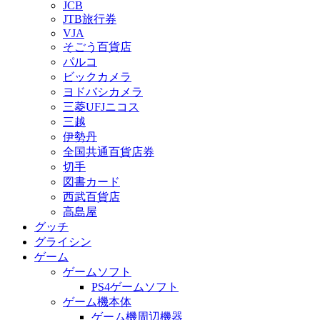
JCB
JTB旅行券
VJA
そごう百貨店
パルコ
ビックカメラ
ヨドバシカメラ
三菱UFJニコス
三越
伊勢丹
全国共通百貨店券
切手
図書カード
西武百貨店
高島屋
グッチ
グライシン
ゲーム
ゲームソフト
PS4ゲームソフト
ゲーム機本体
ゲーム機周辺機器