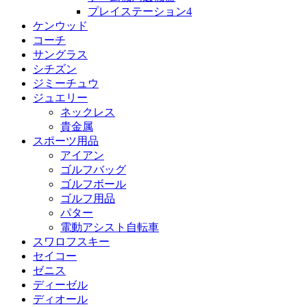
プレイステーション4
ケンウッド
コーチ
サングラス
シチズン
ジミーチュウ
ジュエリー
ネックレス
貴金属
スポーツ用品
アイアン
ゴルフバッグ
ゴルフボール
ゴルフ用品
パター
電動アシスト自転車
スワロフスキー
セイコー
ゼニス
ディーゼル
ディオール