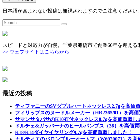
日本語が含まれない投稿は無視されますのでご注意ください
Search
for:
スピードと対応力が自慢。千葉県船橋市で創業60年を迎える
>> ウェブサイトはこちらから
最近の投稿
ティファニーのSVダブルハートネックレス2.7gを高価
フィリップスのヌードルメーカー（HR2365/01）を
サマンサタバサのK10石付ネックレス0.7gを高価買取
ドルチェ&ガッバーナのヒールパンプス（36）を高価買
K18/K14ダイヤイヤリング9.7gを高価買取しました！
カルティエのバロンブルーオートマ（W6920071）を