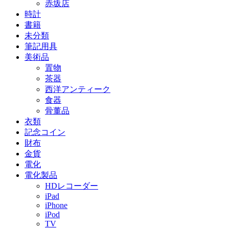
赤坂店
時計
書籍
未分類
筆記用具
美術品
置物
茶器
西洋アンティーク
食器
骨董品
衣類
記念コイン
財布
金貨
電化
電化製品
HDレコーダー
iPad
iPhone
iPod
TV