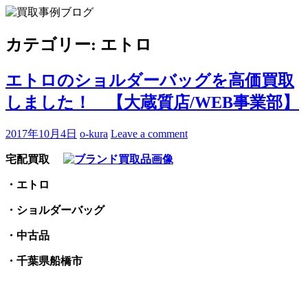
Skip
to
買取事例ブログ
ブランド品やバッグ、時計の買取情報を中心に、アイテムの
content
ポイントや高額買取のコツをお知らせします。
カテゴリー:
エトロ
エトロのショルダーバッグを高価買取
しました！ 【大蔵質店/WEB事業部】
2017年10月4日
o-kura
Leave a comment
宅配買取
・エトロ
・ショルダーバッグ
・中古品
・千葉県船橋市