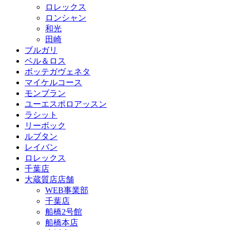
ロレックス
ロンシャン
和光
田崎
ブルガリ
ベル＆ロス
ボッテガヴェネタ
マイケルコース
モンブラン
ユーエスポロアッスン
ラシット
リーボック
ルブタン
レイバン
ロレックス
千葉店
大蔵質店店舗
WEB事業部
千葉店
船橋2号館
船橋本店