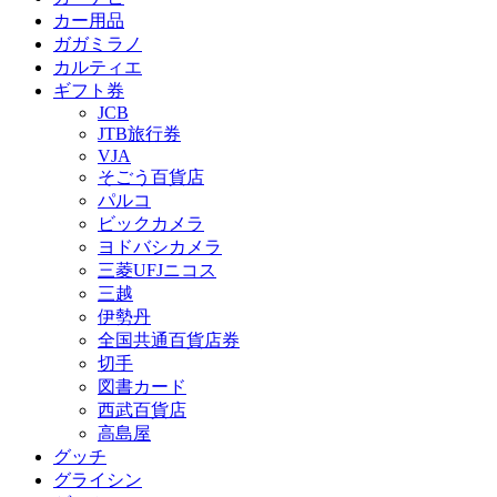
カー用品
ガガミラノ
カルティエ
ギフト券
JCB
JTB旅行券
VJA
そごう百貨店
パルコ
ビックカメラ
ヨドバシカメラ
三菱UFJニコス
三越
伊勢丹
全国共通百貨店券
切手
図書カード
西武百貨店
高島屋
グッチ
グライシン