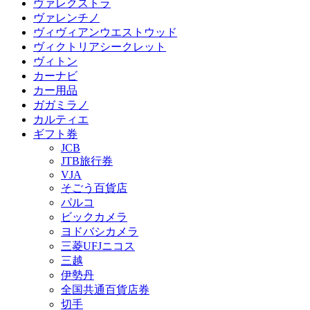
ヴァレクストラ
ヴァレンチノ
ヴィヴィアンウエストウッド
ヴィクトリアシークレット
ヴィトン
カーナビ
カー用品
ガガミラノ
カルティエ
ギフト券
JCB
JTB旅行券
VJA
そごう百貨店
パルコ
ビックカメラ
ヨドバシカメラ
三菱UFJニコス
三越
伊勢丹
全国共通百貨店券
切手