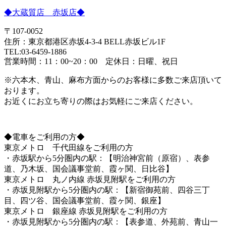
◆大蔵質店 赤坂店◆
〒107-0052
住所：東京都港区赤坂4-3-4 BELL赤坂ビル1F
TEL:03-6459-1886
営業時間：11：00~20：00 定休日：日曜、祝日
※六本木、青山、麻布方面からのお客様に多数ご来店頂いて
おります。
お近くにお立ち寄りの際はお気軽にご来店ください。
◆電車をご利用の方◆
東京メトロ 千代田線をご利用の方
・赤坂駅から5分圏内の駅：【明治神宮前（原宿）、表参
道、乃木坂、国会議事堂前、霞ヶ関、日比谷】
東京メトロ 丸ノ内線 赤坂見附駅をご利用の方
・赤坂見附駅から5分圏内の駅：【新宿御苑前、四谷三丁
目、四ツ谷、国会議事堂前、霞ヶ関、銀座】
東京メトロ 銀座線 赤坂見附駅をご利用の方
・赤坂見附駅から5分圏内の駅：【表参道、外苑前、青山一