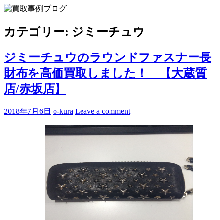
Skip
to
買取事例ブログ
ブランド品やバッグ、時計の買取情報を中心に、アイテムの
content
ポイントや高額買取のコツをお知らせします。
カテゴリー:
ジミーチュウ
ジミーチュウのラウンドファスナー長
財布を高価買取しました！ 【大蔵質
店/赤坂店】
2018年7月6日
o-kura
Leave a comment