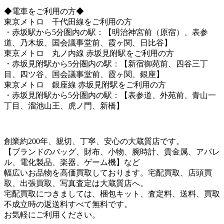
◆電車をご利用の方◆
東京メトロ 千代田線をご利用の方
・赤坂駅から5分圏内の駅：【明治神宮前（原宿）、表参
道、乃木坂、国会議事堂前、霞ヶ関、日比谷】
東京メトロ 丸ノ内線 赤坂見附駅をご利用の方
・赤坂見附駅から5分圏内の駅：【新宿御苑前、四谷三丁
目、四ツ谷、国会議事堂前、霞ヶ関、銀座】
東京メトロ 銀座線 赤坂見附駅をご利用の方
・赤坂見附駅から5分圏内の駅：【表参道、外苑前、青山一
丁目、溜池山王、虎ノ門、新橋】
創業約200年、親切、丁寧、安心の大蔵質店です。
【ブランドのバッグ、財布、小物、腕時計、貴金属、アパレ
ル、電化製品、楽器、ゲーム機】など
幅広いお品物を高価買取しております。宅配買取、店頭買
取、出張買取、写真査定は大蔵質店へ。
宅配買取につきましては、梱包キット、査定料、送料、買取
不成立時の返送料すべて無料です。
お気軽にご利用ください。