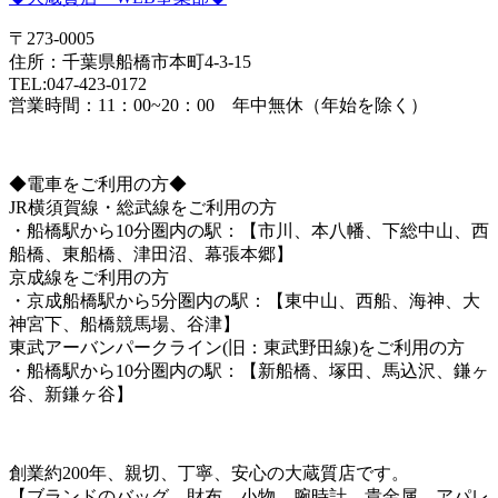
〒273-0005
住所：千葉県船橋市本町4-3-15
TEL:047-423-0172
営業時間：11：00~20：00 年中無休（年始を除く）
◆電車をご利用の方◆
JR横須賀線・総武線をご利用の方
・船橋駅から10分圏内の駅：【市川、本八幡、下総中山、西
船橋、東船橋、津田沼、幕張本郷】
京成線をご利用の方
・京成船橋駅から5分圏内の駅：【東中山、西船、海神、大
神宮下、船橋競馬場、谷津】
東武アーバンパークライン(旧：東武野田線)をご利用の方
・船橋駅から10分圏内の駅：【新船橋、塚田、馬込沢、鎌ヶ
谷、新鎌ヶ谷】
創業約200年、親切、丁寧、安心の大蔵質店です。
【ブランドのバッグ、財布、小物、腕時計、貴金属、アパレ