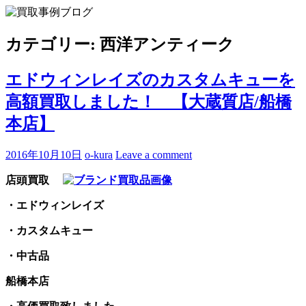
Skip
to
買取事例ブログ
ブランド品やバッグ、時計の買取情報を中心に、アイテムの
content
ポイントや高額買取のコツをお知らせします。
カテゴリー:
西洋アンティーク
エドウィンレイズのカスタムキューを
高額買取しました！ 【大蔵質店/船橋
本店】
2016年10月10日
o-kura
Leave a comment
店頭買取
・エドウィンレイズ
・カスタムキュー
・中古品
船橋本店