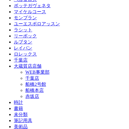
ボッテガヴェネタ
マイケルコース
モンブラン
ユーエスポロアッスン
ラシット
リーボック
ルブタン
レイバン
ロレックス
千葉店
大蔵質店店舗
WEB事業部
千葉店
船橋2号館
船橋本店
赤坂店
時計
書籍
未分類
筆記用具
美術品