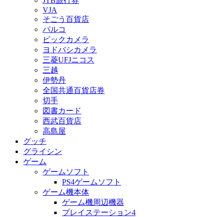
JTB旅行券
VJA
そごう百貨店
パルコ
ビックカメラ
ヨドバシカメラ
三菱UFJニコス
三越
伊勢丹
全国共通百貨店券
切手
図書カード
西武百貨店
高島屋
グッチ
グライシン
ゲーム
ゲームソフト
PS4ゲームソフト
ゲーム機本体
ゲーム機周辺機器
プレイステーション4