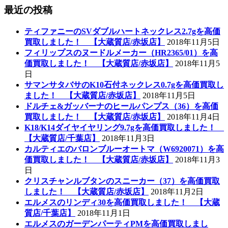
最近の投稿
ティファニーのSVダブルハートネックレス2.7gを高価
買取しました！ 【大蔵質店/赤坂店】
2018年11月5日
フィリップスのヌードルメーカー（HR2365/01）を高
価買取しました！ 【大蔵質店/赤坂店】
2018年11月5
日
サマンサタバサのK10石付ネックレス0.7gを高価買取し
ました！ 【大蔵質店/赤坂店】
2018年11月5日
ドルチェ&ガッバーナのヒールパンプス（36）を高価
買取しました！ 【大蔵質店/赤坂店】
2018年11月4日
K18/K14ダイヤイヤリング9.7gを高価買取しました！
【大蔵質店/千葉店】
2018年11月3日
カルティエのバロンブルーオートマ（W6920071）を高
価買取しました！ 【大蔵質店/赤坂店】
2018年11月3
日
クリスチャンルブタンのスニーカー（37）を高価買取
しました！ 【大蔵質店/赤坂店】
2018年11月2日
エルメスのリンディ30を高価買取しました！ 【大蔵
質店/千葉店】
2018年11月1日
エルメスのガーデンパーティPMを高価買取しまし