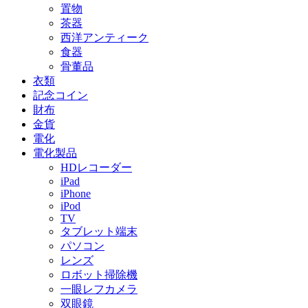
置物
茶器
西洋アンティーク
食器
骨董品
衣類
記念コイン
財布
金貨
電化
電化製品
HDレコーダー
iPad
iPhone
iPod
TV
タブレット端末
パソコン
レンズ
ロボット掃除機
一眼レフカメラ
双眼鏡