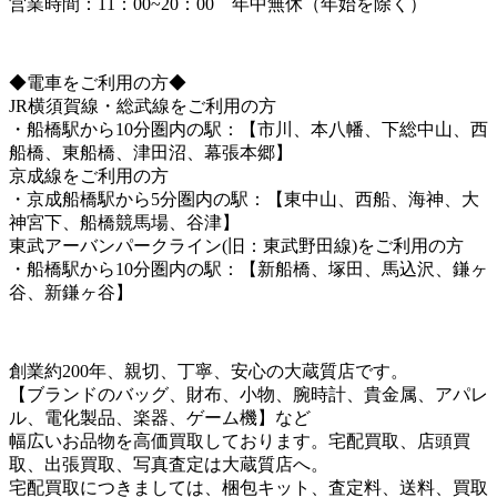
営業時間：11：00~20：00 年中無休（年始を除く）
◆電車をご利用の方◆
JR横須賀線・総武線をご利用の方
・船橋駅から10分圏内の駅：【市川、本八幡、下総中山、西
船橋、東船橋、津田沼、幕張本郷】
京成線をご利用の方
・京成船橋駅から5分圏内の駅：【東中山、西船、海神、大
神宮下、船橋競馬場、谷津】
東武アーバンパークライン(旧：東武野田線)をご利用の方
・船橋駅から10分圏内の駅：【新船橋、塚田、馬込沢、鎌ヶ
谷、新鎌ヶ谷】
創業約200年、親切、丁寧、安心の大蔵質店です。
【ブランドのバッグ、財布、小物、腕時計、貴金属、アパレ
ル、電化製品、楽器、ゲーム機】など
幅広いお品物を高価買取しております。宅配買取、店頭買
取、出張買取、写真査定は大蔵質店へ。
宅配買取につきましては、梱包キット、査定料、送料、買取