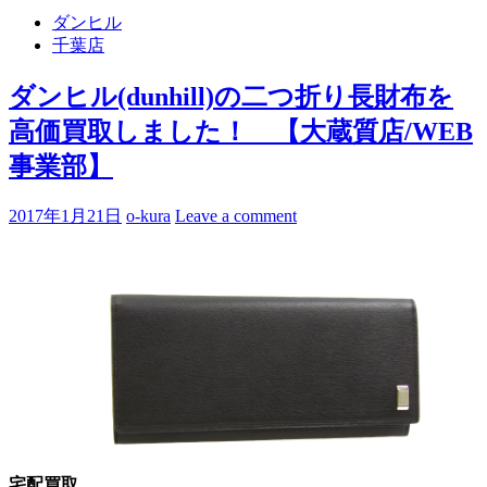
ダンヒル
千葉店
ダンヒル(dunhill)の二つ折り長財布を
高価買取しました！ 【大蔵質店/WEB
事業部】
2017年1月21日
o-kura
Leave a comment
宅配買取