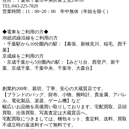
住所：千葉県千葉市中央区富士見2-8-16
TEL:043-225-7820
営業時間：11：00~20：00 年中無休（年始を除く）
◆電車をご利用の方◆
JR総武線沿線をご利用の方
・千葉駅から10分圏内の駅：【幕張、新検見川、稲毛、西千
葉】
京成線をご利用の方
・京成千葉から5分圏内の駅：【みどり台、西登戸、新千
葉、京成千葉、千葉中央、千葉寺、大森台】
創業約200年、親切、丁寧、安心の大蔵質店です。
【ブランドのバッグ、財布、小物、腕時計、貴金属、アパレ
ル、電化製品、楽器、ゲーム機】など
幅広いお品物を高価買い取りしております。宅配買取、店頭
買取、出張買取、写真査定は大蔵質店へ。
宅配買取につきましては、梱包キット、査定料、送料、買取
不成立時の返送料すべて無料です。