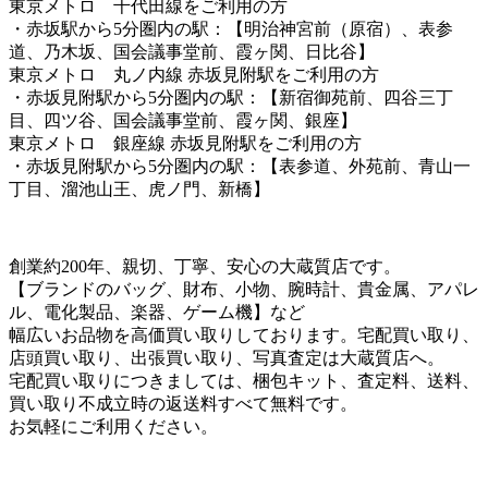
東京メトロ 千代田線をご利用の方
・赤坂駅から5分圏内の駅：【明治神宮前（原宿）、表参
道、乃木坂、国会議事堂前、霞ヶ関、日比谷】
東京メトロ 丸ノ内線 赤坂見附駅をご利用の方
・赤坂見附駅から5分圏内の駅：【新宿御苑前、四谷三丁
目、四ツ谷、国会議事堂前、霞ヶ関、銀座】
東京メトロ 銀座線 赤坂見附駅をご利用の方
・赤坂見附駅から5分圏内の駅：【表参道、外苑前、青山一
丁目、溜池山王、虎ノ門、新橋】
創業約200年、親切、丁寧、安心の大蔵質店です。
【ブランドのバッグ、財布、小物、腕時計、貴金属、アパレ
ル、電化製品、楽器、ゲーム機】など
幅広いお品物を高価買い取りしております。宅配買い取り、
店頭買い取り、出張買い取り、写真査定は大蔵質店へ。
宅配買い取りにつきましては、梱包キット、査定料、送料、
買い取り不成立時の返送料すべて無料です。
お気軽にご利用ください。