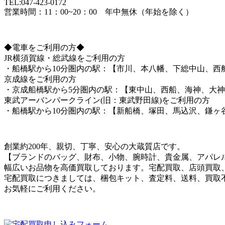
TEL:047-423-0172
営業時間：11：00~20：00 年中無休（年始を除く）
◆電車をご利用の方◆
JR横須賀線・総武線をご利用の方
・船橋駅から10分圏内の駅：【市川、本八幡、下総中山、西
京成線をご利用の方
・京成船橋駅から5分圏内の駅：【東中山、西船、海神、大
東武アーバンパークライン(旧：東武野田線)をご利用の方
・船橋駅から10分圏内の駅：【新船橋、塚田、馬込沢、鎌ヶ
創業約200年、親切、丁寧、安心の大蔵質店です。
【ブランドのバッグ、財布、小物、腕時計、貴金属、アパレ
幅広いお品物を高価買取しております。宅配買取、店頭買取
宅配買取につきましては、梱包キット、査定料、送料、買取
お気軽にご利用ください。