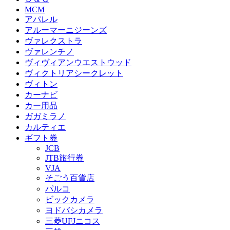
MCM
アパレル
アルーマーニジーンズ
ヴァレクストラ
ヴァレンチノ
ヴィヴィアンウエストウッド
ヴィクトリアシークレット
ヴィトン
カーナビ
カー用品
ガガミラノ
カルティエ
ギフト券
JCB
JTB旅行券
VJA
そごう百貨店
パルコ
ビックカメラ
ヨドバシカメラ
三菱UFJニコス