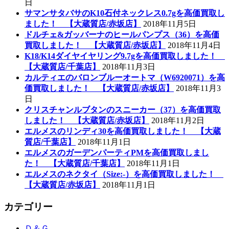
日
サマンサタバサのK10石付ネックレス0.7gを高価買取し
ました！ 【大蔵質店/赤坂店】
2018年11月5日
ドルチェ&ガッバーナのヒールパンプス（36）を高価
買取しました！ 【大蔵質店/赤坂店】
2018年11月4日
K18/K14ダイヤイヤリング9.7gを高価買取しました！
【大蔵質店/千葉店】
2018年11月3日
カルティエのバロンブルーオートマ（W6920071）を高
価買取しました！ 【大蔵質店/赤坂店】
2018年11月3
日
クリスチャンルブタンのスニーカー（37）を高価買取
しました！ 【大蔵質店/赤坂店】
2018年11月2日
エルメスのリンディ30を高価買取しました！ 【大蔵
質店/千葉店】
2018年11月1日
エルメスのガーデンパーティPMを高価買取しまし
た！ 【大蔵質店/千葉店】
2018年11月1日
エルメスのネクタイ（Size:-）を高価買取しました！
【大蔵質店/赤坂店】
2018年11月1日
カテゴリー
Ｄ＆Ｇ