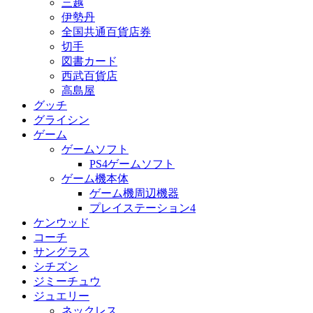
三越
伊勢丹
全国共通百貨店券
切手
図書カード
西武百貨店
高島屋
グッチ
グライシン
ゲーム
ゲームソフト
PS4ゲームソフト
ゲーム機本体
ゲーム機周辺機器
プレイステーション4
ケンウッド
コーチ
サングラス
シチズン
ジミーチュウ
ジュエリー
ネックレス