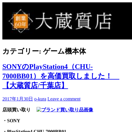
Skip
to
買取事例ブログ
ブランド品やバッグ、時計の買取情報を中心に、アイテムの
content
ポイントや高額買取のコツをお知らせします。
カテゴリー:
ゲーム機本体
SONYのPlayStation4（CHU-
7000BB01）を高価買取しました！
【大蔵質店/千葉店】
2017年1月30日
o-kura
Leave a comment
店頭買い取り
・SONY
・PlayStation4 CHU-7000BB01