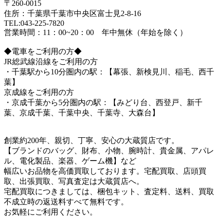
〒260-0015
住所：千葉県千葉市中央区富士見2-8-16
TEL:043-225-7820
営業時間：11：00~20：00 年中無休（年始を除く）
◆電車をご利用の方◆
JR総武線沿線をご利用の方
・千葉駅から10分圏内の駅：【幕張、新検見川、稲毛、西千
葉】
京成線をご利用の方
・京成千葉から5分圏内の駅：【みどり台、西登戸、新千
葉、京成千葉、千葉中央、千葉寺、大森台】
創業約200年、親切、丁寧、安心の大蔵質店です。
【ブランドのバッグ、財布、小物、腕時計、貴金属、アパレ
ル、電化製品、楽器、ゲーム機】など
幅広いお品物を高価買取しております。宅配買取、店頭買
取、出張買取、写真査定は大蔵質店へ。
宅配買取につきましては、梱包キット、査定料、送料、買取
不成立時の返送料すべて無料です。
お気軽にご利用ください。