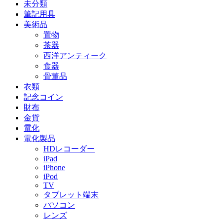
未分類
筆記用具
美術品
置物
茶器
西洋アンティーク
食器
骨董品
衣類
記念コイン
財布
金貨
電化
電化製品
HDレコーダー
iPad
iPhone
iPod
TV
タブレット端末
パソコン
レンズ