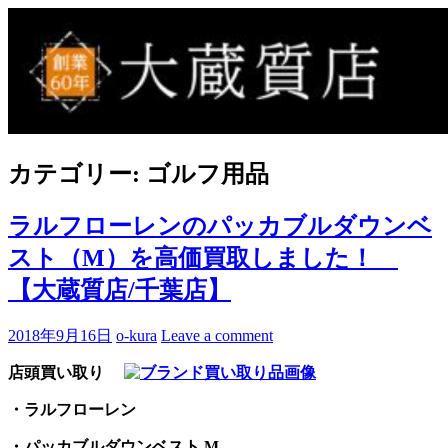
Skip
to
買取事例ブログ
ブランド品やバッグ、時計の買取情報を中心に、アイテムの
content
ポイントや高額買取のコツをお知らせします。
カテゴリー:
ゴルフ用品
ラルフローレンのパッカブルダウンベ
スト（M）を高価買取しました！
【大蔵質店/千葉店】
2018年9月16日
o-kura
Leave a comment
店頭買い取り
・ラルフローレン
・パッカブルダウンベスト M