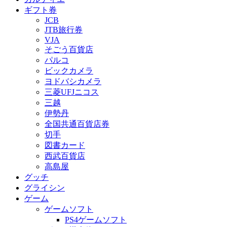
ギフト券
JCB
JTB旅行券
VJA
そごう百貨店
パルコ
ビックカメラ
ヨドバシカメラ
三菱UFJニコス
三越
伊勢丹
全国共通百貨店券
切手
図書カード
西武百貨店
高島屋
グッチ
グライシン
ゲーム
ゲームソフト
PS4ゲームソフト