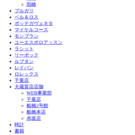
田崎
ブルガリ
ベル＆ロス
ボッテガヴェネタ
マイケルコース
モンブラン
ユーエスポロアッスン
ラシット
リーボック
ルブタン
レイバン
ロレックス
千葉店
大蔵質店店舗
WEB事業部
千葉店
船橋2号館
船橋本店
赤坂店
時計
書籍