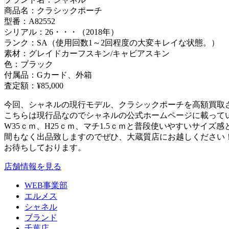
商品名：クラシックポーチ
型番：A82552
シリアル：26・・・（2018年）
ランク：SA（使用回数1～2回程度の大変キレイな状態。）
素材：グレイドカーフスキン/キャビアスキン
色：ブラック
付属品：Gカード、外箱
査定額：¥85,000
今回、シャネルの現行モデル、クラシックポーチを高額買取
こちらは現行品なのでシャネルの公式ホームページに載って
W35ｃｍ、H25ｃｍ、マチ1.5ｃｍと普段使いやすいサイ
間もなく出品致しますのでぜひ、大蔵質店にお越しください
お待ちしております。
店舗情報を見る
WEB事業部
エルメス
シャネル
ブランド
千葉店