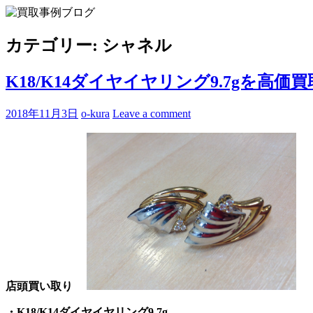
Skip
to
買取事例ブログ
ブランド品やバッグ、時計の買取情報を中心に、アイテムの
content
カテゴリー:
シャネル
K18/K14ダイヤイヤリング9.7gを高
2018年11月3日
o-kura
Leave a comment
店頭買い取り
・K18/K14ダイヤイヤリング9.7g