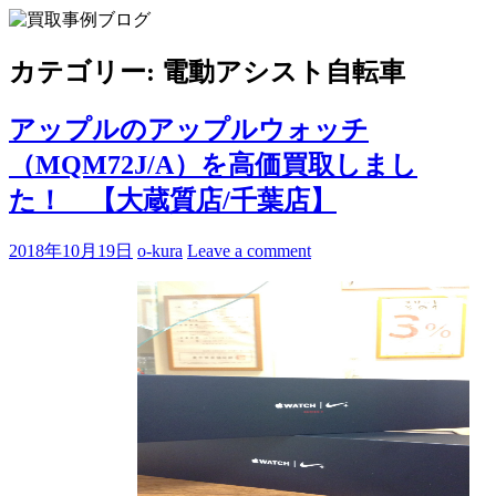
Skip
to
買取事例ブログ
ブランド品やバッグ、時計の買取情報を中心に、アイテムの
content
ポイントや高額買取のコツをお知らせします。
カテゴリー:
電動アシスト自転車
アップルのアップルウォッチ
（MQM72J/A）を高価買取しまし
た！ 【大蔵質店/千葉店】
2018年10月19日
o-kura
Leave a comment