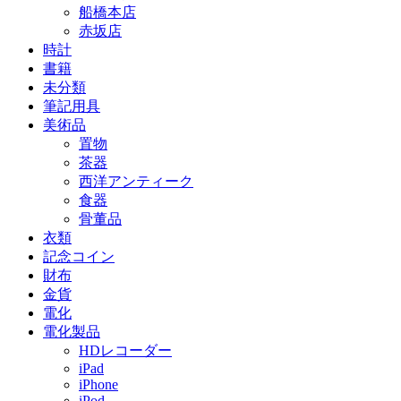
船橋本店
赤坂店
時計
書籍
未分類
筆記用具
美術品
置物
茶器
西洋アンティーク
食器
骨董品
衣類
記念コイン
財布
金貨
電化
電化製品
HDレコーダー
iPad
iPhone
iPod