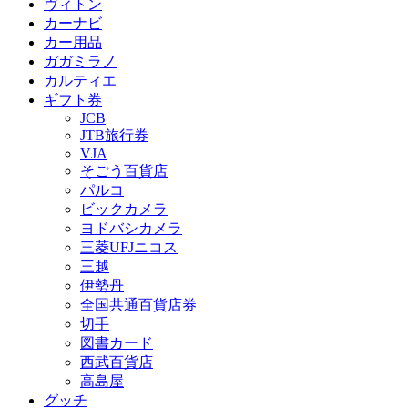
ヴィトン
カーナビ
カー用品
ガガミラノ
カルティエ
ギフト券
JCB
JTB旅行券
VJA
そごう百貨店
パルコ
ビックカメラ
ヨドバシカメラ
三菱UFJニコス
三越
伊勢丹
全国共通百貨店券
切手
図書カード
西武百貨店
高島屋
グッチ