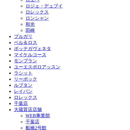
ロジェ・デュブイ
ロレックス
ロンシャン
和光
田崎
ブルガリ
ベル＆ロス
ボッテガヴェネタ
マイケルコース
モンブラン
ユーエスポロアッスン
ラシット
リーボック
ルブタン
レイバン
ロレックス
千葉店
大蔵質店店舗
WEB事業部
千葉店
船橋2号館