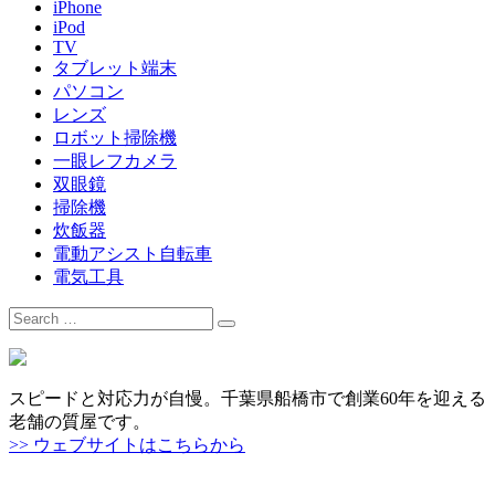
iPhone
iPod
TV
タブレット端末
パソコン
レンズ
ロボット掃除機
一眼レフカメラ
双眼鏡
掃除機
炊飯器
電動アシスト自転車
電気工具
Search
for:
スピードと対応力が自慢。千葉県船橋市で創業60年を迎える
老舗の質屋です。
>> ウェブサイトはこちらから