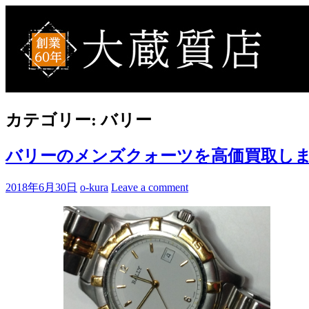
Skip
to
買取事例ブログ
ブランド品やバッグ、時計の買取情報を中心に、アイテムの
content
カテゴリー:
バリー
バリーのメンズクォーツを高価買取しま
2018年6月30日
o-kura
Leave a comment