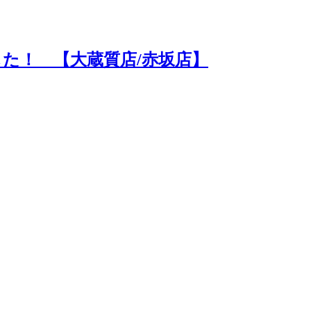
た！ 【大蔵質店/赤坂店】