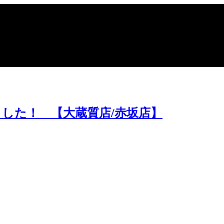
ポイントや高額買取のコツをお知らせします。
した！ 【大蔵質店/赤坂店】