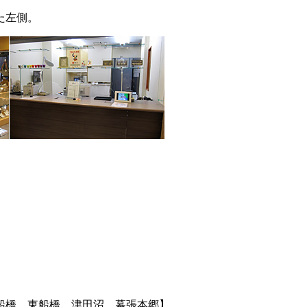
た左側。
船橋、東船橋、津田沼、幕張本郷】