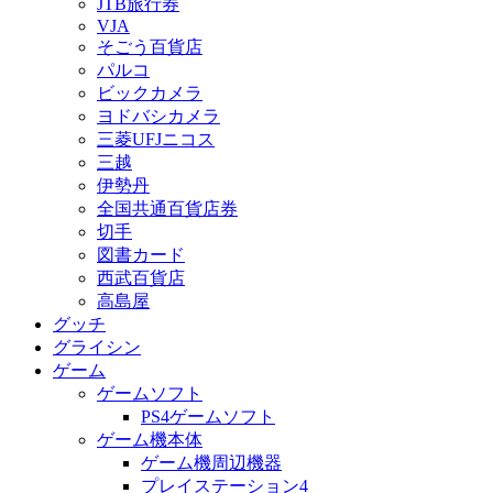
JTB旅行券
VJA
そごう百貨店
パルコ
ビックカメラ
ヨドバシカメラ
三菱UFJニコス
三越
伊勢丹
全国共通百貨店券
切手
図書カード
西武百貨店
高島屋
グッチ
グライシン
ゲーム
ゲームソフト
PS4ゲームソフト
ゲーム機本体
ゲーム機周辺機器
プレイステーション4