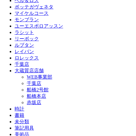
ベル＆ロス
ボッテガヴェネタ
マイケルコース
モンブラン
ユーエスポロアッスン
ラシット
リーボック
ルブタン
レイバン
ロレックス
千葉店
大蔵質店店舗
WEB事業部
千葉店
船橋2号館
船橋本店
赤坂店
時計
書籍
未分類
筆記用具
美術品