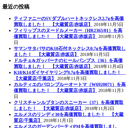
最近の投稿
ティファニーのSVダブルハートネックレス2.7gを高価
買取しました！ 【大蔵質店/赤坂店】
2018年11月5日
フィリップスのヌードルメーカー（HR2365/01）を高
価買取しました！ 【大蔵質店/赤坂店】
2018年11月5
日
サマンサタバサのK10石付ネックレス0.7gを高価買取し
ました！ 【大蔵質店/赤坂店】
2018年11月5日
ドルチェ&ガッバーナのヒールパンプス（36）を高価
買取しました！ 【大蔵質店/赤坂店】
2018年11月4日
K18/K14ダイヤイヤリング9.7gを高価買取しました！
【大蔵質店/千葉店】
2018年11月3日
カルティエのバロンブルーオートマ（W6920071）を高
価買取しました！ 【大蔵質店/赤坂店】
2018年11月3
日
クリスチャンルブタンのスニーカー（37）を高価買取
しました！ 【大蔵質店/赤坂店】
2018年11月2日
エルメスのリンディ30を高価買取しました！ 【大蔵
質店/千葉店】
2018年11月1日
エルメスのガーデンパーティPMを高価買取しまし