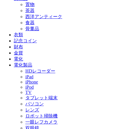
置物
茶器
西洋アンティーク
食器
骨董品
衣類
記念コイン
財布
金貨
電化
電化製品
HDレコーダー
iPad
iPhone
iPod
TV
タブレット端末
パソコン
レンズ
ロボット掃除機
一眼レフカメラ
双眼鏡