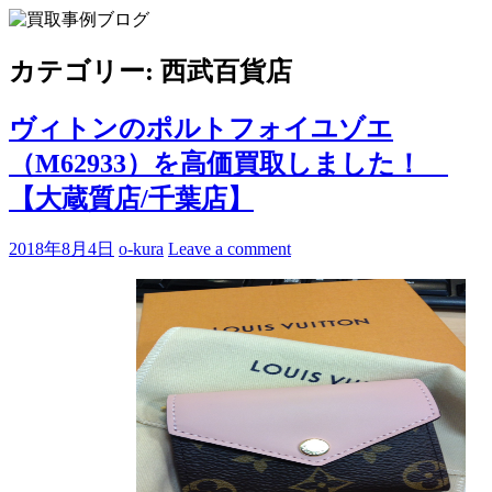
Skip
to
買取事例ブログ
ブランド品やバッグ、時計の買取情報を中心に、アイテムの
content
ポイントや高額買取のコツをお知らせします。
カテゴリー:
西武百貨店
ヴィトンのポルトフォイユゾエ
（M62933）を高価買取しました！
【大蔵質店/千葉店】
2018年8月4日
o-kura
Leave a comment