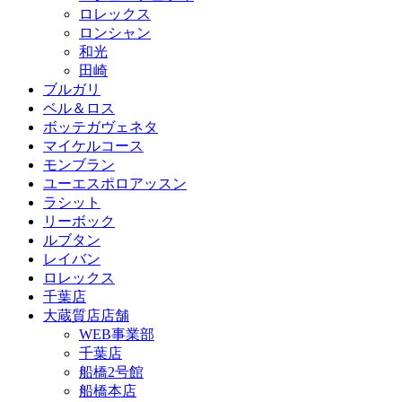
ロレックス
ロンシャン
和光
田崎
ブルガリ
ベル＆ロス
ボッテガヴェネタ
マイケルコース
モンブラン
ユーエスポロアッスン
ラシット
リーボック
ルブタン
レイバン
ロレックス
千葉店
大蔵質店店舗
WEB事業部
千葉店
船橋2号館
船橋本店