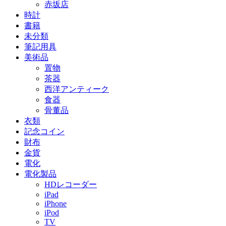
赤坂店
時計
書籍
未分類
筆記用具
美術品
置物
茶器
西洋アンティーク
食器
骨董品
衣類
記念コイン
財布
金貨
電化
電化製品
HDレコーダー
iPad
iPhone
iPod
TV