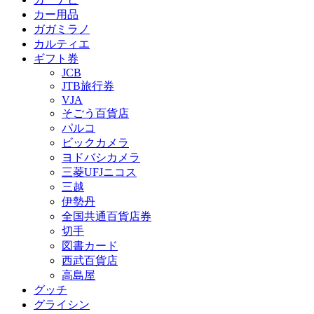
カー用品
ガガミラノ
カルティエ
ギフト券
JCB
JTB旅行券
VJA
そごう百貨店
パルコ
ビックカメラ
ヨドバシカメラ
三菱UFJニコス
三越
伊勢丹
全国共通百貨店券
切手
図書カード
西武百貨店
高島屋
グッチ
グライシン