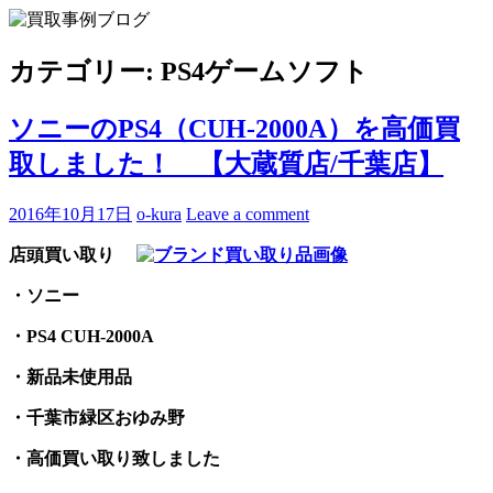
Skip
to
買取事例ブログ
ブランド品やバッグ、時計の買取情報を中心に、アイテムの
content
ポイントや高額買取のコツをお知らせします。
カテゴリー:
PS4ゲームソフト
ソニーのPS4（CUH-2000A）を高価買
取しました！ 【大蔵質店/千葉店】
2016年10月17日
o-kura
Leave a comment
店頭買い取り
・ソニー
・PS4 CUH-2000A
・新品未使用品
・千葉市緑区おゆみ野
・高価買い取り致しました