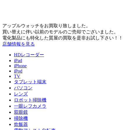
アップルウォッチをお買取り致しました。
買い替えに伴い以前のモデルのご売却でございました。
電化製品にも特化した質屋の買取を是非お試し下さい！！
店舗情報を見る
HDレコーダー
iPad
iPhone
iPod
TV
タブレット端末
パソコン
レンズ
ロボット掃除機
一眼レフカメラ
双眼鏡
掃除機
炊飯器