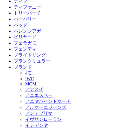
ティソ
ティファニー
トリーバーチ
バーバリー
バッグ
バレンシアガ
ビリヤード
フェラガモ
フェンディ
ブライトリング
フランクミュラー
ブランド
4℃
IWC
MCM
アナスイ
アニエスベー
アニヤハインドマーチ
アルマーニジーンズ
アンテプリマ
イヴサンローラン
インデンヤ