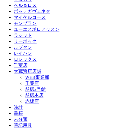
ベル＆ロス
ボッテガヴェネタ
マイケルコース
モンブラン
ユーエスポロアッスン
ラシット
リーボック
ルブタン
レイバン
ロレックス
千葉店
大蔵質店店舗
WEB事業部
千葉店
船橋2号館
船橋本店
赤坂店
時計
書籍
未分類
筆記用具