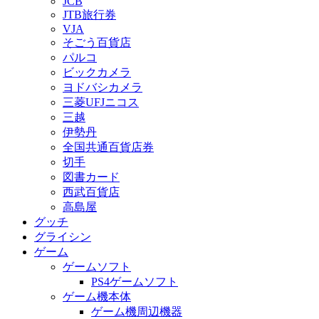
JCB
JTB旅行券
VJA
そごう百貨店
パルコ
ビックカメラ
ヨドバシカメラ
三菱UFJニコス
三越
伊勢丹
全国共通百貨店券
切手
図書カード
西武百貨店
高島屋
グッチ
グライシン
ゲーム
ゲームソフト
PS4ゲームソフト
ゲーム機本体
ゲーム機周辺機器