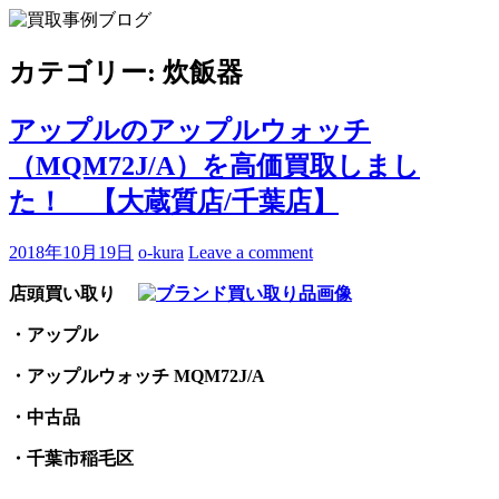
Skip
to
買取事例ブログ
ブランド品やバッグ、時計の買取情報を中心に、アイテムの
content
ポイントや高額買取のコツをお知らせします。
カテゴリー:
炊飯器
アップルのアップルウォッチ
（MQM72J/A）を高価買取しまし
た！ 【大蔵質店/千葉店】
2018年10月19日
o-kura
Leave a comment
店頭買い取り
・アップル
・アップルウォッチ MQM72J/A
・中古品
・千葉市稲毛区