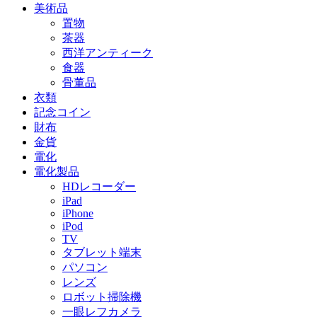
美術品
置物
茶器
西洋アンティーク
食器
骨董品
衣類
記念コイン
財布
金貨
電化
電化製品
HDレコーダー
iPad
iPhone
iPod
TV
タブレット端末
パソコン
レンズ
ロボット掃除機
一眼レフカメラ