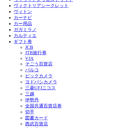
ヴィクトリアシークレット
ヴィトン
カーナビ
カー用品
ガガミラノ
カルティエ
ギフト券
JCB
JTB旅行券
VJA
そごう百貨店
パルコ
ビックカメラ
ヨドバシカメラ
三菱UFJニコス
三越
伊勢丹
全国共通百貨店券
切手
図書カード
西武百貨店