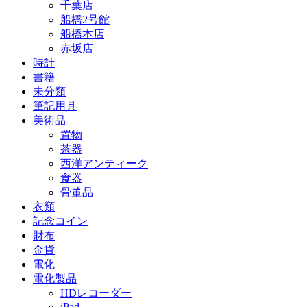
千葉店
船橋2号館
船橋本店
赤坂店
時計
書籍
未分類
筆記用具
美術品
置物
茶器
西洋アンティーク
食器
骨董品
衣類
記念コイン
財布
金貨
電化
電化製品
HDレコーダー
iPad