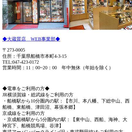
◆大蔵質店 WEB事業部◆
〒273-0005
住所：千葉県船橋市本町4-3-15
TEL:047-423-0172
営業時間：11：00~20：00 年中無休（年始を除く）
◆電車をご利用の方◆
JR横須賀線・総武線をご利用の方
・船橋駅から10分圏内の駅：【市川、本八幡、下総中山、西
船橋、東船橋、津田沼、幕張本郷】
京成線をご利用の方
・京成船橋駅から5分圏内の駅：【東中山、西船、海神、大
神宮下、船橋競馬場、谷津】
東武アーバンパークライン(旧：東武野田線)をご利用の方