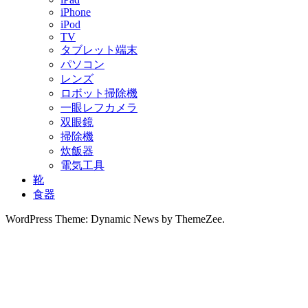
iPhone
iPod
TV
タブレット端末
パソコン
レンズ
ロボット掃除機
一眼レフカメラ
双眼鏡
掃除機
炊飯器
電気工具
靴
食器
WordPress Theme: Dynamic News by ThemeZee.