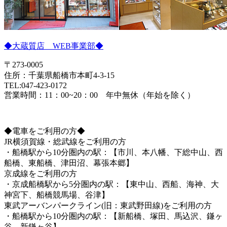
◆大蔵質店 WEB事業部◆
〒273-0005
住所：千葉県船橋市本町4-3-15
TEL:047-423-0172
営業時間：11：00~20：00 年中無休（年始を除く）
◆電車をご利用の方◆
JR横須賀線・総武線をご利用の方
・船橋駅から10分圏内の駅：【市川、本八幡、下総中山、西
船橋、東船橋、津田沼、幕張本郷】
京成線をご利用の方
・京成船橋駅から5分圏内の駅：【東中山、西船、海神、大
神宮下、船橋競馬場、谷津】
東武アーバンパークライン(旧：東武野田線)をご利用の方
・船橋駅から10分圏内の駅：【新船橋、塚田、馬込沢、鎌ヶ
谷、新鎌ヶ谷】