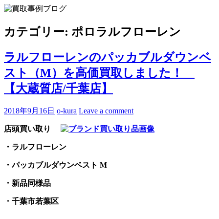
Skip
to
買取事例ブログ
ブランド品やバッグ、時計の買取情報を中心に、アイテムの
content
ポイントや高額買取のコツをお知らせします。
カテゴリー:
ポロラルフローレン
ラルフローレンのパッカブルダウンベ
スト（M）を高価買取しました！
【大蔵質店/千葉店】
2018年9月16日
o-kura
Leave a comment
店頭買い取り
・ラルフローレン
・パッカブルダウンベスト M
・新品同様品
・千葉市若葉区