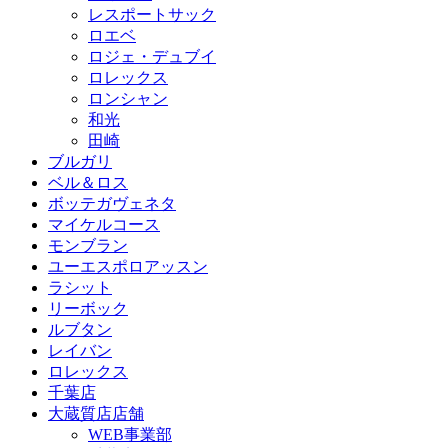
レスポートサック
ロエベ
ロジェ・デュブイ
ロレックス
ロンシャン
和光
田崎
ブルガリ
ベル＆ロス
ボッテガヴェネタ
マイケルコース
モンブラン
ユーエスポロアッスン
ラシット
リーボック
ルブタン
レイバン
ロレックス
千葉店
大蔵質店店舗
WEB事業部