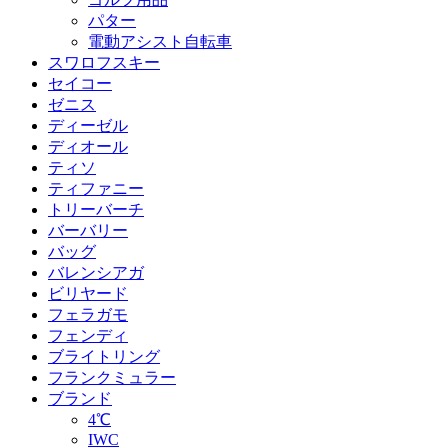
パター
電動アシスト自転車
スワロフスキー
セイコー
ゼニス
ディーゼル
ディオール
ティソ
ティファニー
トリーバーチ
バーバリー
バッグ
バレンシアガ
ビリヤード
フェラガモ
フェンディ
ブライトリング
フランクミュラー
ブランド
4℃
IWC