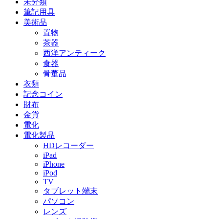
未分類
筆記用具
美術品
置物
茶器
西洋アンティーク
食器
骨董品
衣類
記念コイン
財布
金貨
電化
電化製品
HDレコーダー
iPad
iPhone
iPod
TV
タブレット端末
パソコン
レンズ