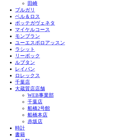
田崎
ブルガリ
ベル＆ロス
ボッテガヴェネタ
マイケルコース
モンブラン
ユーエスポロアッスン
ラシット
リーボック
ルブタン
レイバン
ロレックス
千葉店
大蔵質店店舗
WEB事業部
千葉店
船橋2号館
船橋本店
赤坂店
時計
書籍