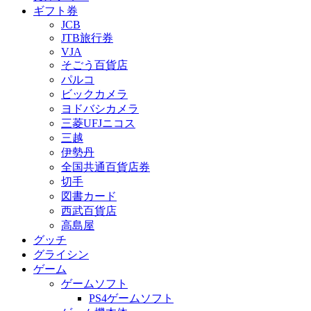
ギフト券
JCB
JTB旅行券
VJA
そごう百貨店
パルコ
ビックカメラ
ヨドバシカメラ
三菱UFJニコス
三越
伊勢丹
全国共通百貨店券
切手
図書カード
西武百貨店
高島屋
グッチ
グライシン
ゲーム
ゲームソフト
PS4ゲームソフト