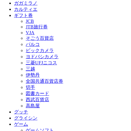
ガガミラノ
カルティエ
ギフト券
JCB
JTB旅行券
VJA
そごう百貨店
パルコ
ビックカメラ
ヨドバシカメラ
三菱UFJニコス
三越
伊勢丹
全国共通百貨店券
切手
図書カード
西武百貨店
高島屋
グッチ
グライシン
ゲーム
ゲームソフト