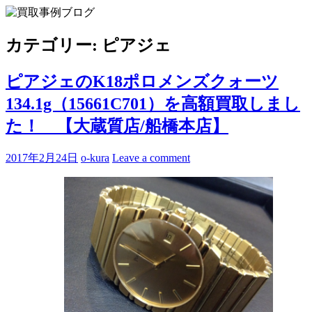
Skip
to
買取事例ブログ
ブランド品やバッグ、時計の買取情報を中心に、アイテムの
content
ポイントや高額買取のコツをお知らせします。
カテゴリー:
ピアジェ
ピアジェのK18ポロメンズクォーツ
134.1g（15661C701）を高額買取しまし
た！ 【大蔵質店/船橋本店】
2017年2月24日
o-kura
Leave a comment