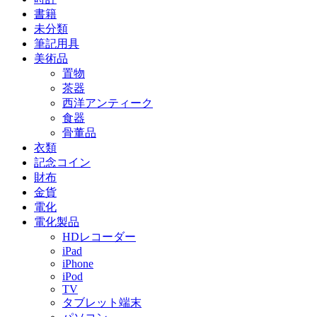
書籍
未分類
筆記用具
美術品
置物
茶器
西洋アンティーク
食器
骨董品
衣類
記念コイン
財布
金貨
電化
電化製品
HDレコーダー
iPad
iPhone
iPod
TV
タブレット端末