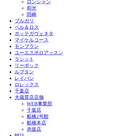
ロンシャン
和光
田崎
ブルガリ
ベル＆ロス
ボッテガヴェネタ
マイケルコース
モンブラン
ユーエスポロアッスン
ラシット
リーボック
ルブタン
レイバン
ロレックス
千葉店
大蔵質店店舗
WEB事業部
千葉店
船橋2号館
船橋本店
赤坂店
時計