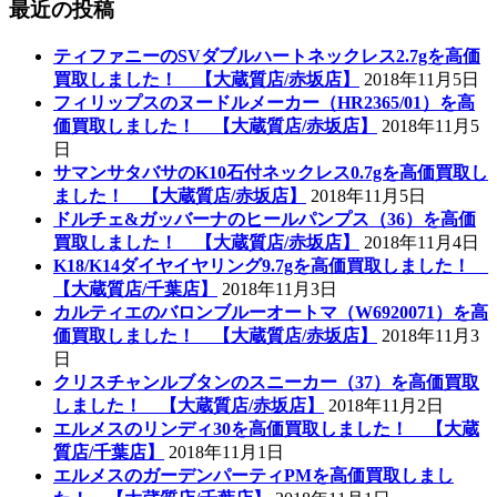
最近の投稿
ティファニーのSVダブルハートネックレス2.7gを高価
買取しました！ 【大蔵質店/赤坂店】
2018年11月5日
フィリップスのヌードルメーカー（HR2365/01）を高
価買取しました！ 【大蔵質店/赤坂店】
2018年11月5
日
サマンサタバサのK10石付ネックレス0.7gを高価買取し
ました！ 【大蔵質店/赤坂店】
2018年11月5日
ドルチェ&ガッバーナのヒールパンプス（36）を高価
買取しました！ 【大蔵質店/赤坂店】
2018年11月4日
K18/K14ダイヤイヤリング9.7gを高価買取しました！
【大蔵質店/千葉店】
2018年11月3日
カルティエのバロンブルーオートマ（W6920071）を高
価買取しました！ 【大蔵質店/赤坂店】
2018年11月3
日
クリスチャンルブタンのスニーカー（37）を高価買取
しました！ 【大蔵質店/赤坂店】
2018年11月2日
エルメスのリンディ30を高価買取しました！ 【大蔵
質店/千葉店】
2018年11月1日
エルメスのガーデンパーティPMを高価買取しまし