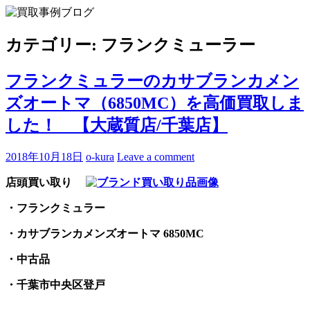
Skip
to
買取事例ブログ
ブランド品やバッグ、時計の買取情報を中心に、アイテムの
content
ポイントや高額買取のコツをお知らせします。
カテゴリー:
フランクミューラー
フランクミュラーのカサブランカメン
ズオートマ（6850MC）を高価買取しま
した！ 【大蔵質店/千葉店】
2018年10月18日
o-kura
Leave a comment
店頭買い取り
・フランクミュラー
・カサブランカメンズオートマ 6850MC
・中古品
・千葉市中央区登戸