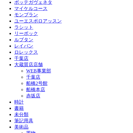
ボッテガヴェネタ
マイケルコース
モンブラン
ユーエスポロアッスン
ラシット
リーボック
ルブタン
レイバン
ロレックス
千葉店
大蔵質店店舗
WEB事業部
千葉店
船橋2号館
船橋本店
赤坂店
時計
書籍
未分類
筆記用具
美術品