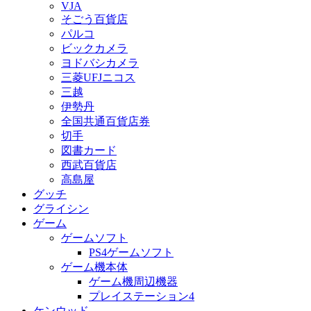
VJA
そごう百貨店
パルコ
ビックカメラ
ヨドバシカメラ
三菱UFJニコス
三越
伊勢丹
全国共通百貨店券
切手
図書カード
西武百貨店
高島屋
グッチ
グライシン
ゲーム
ゲームソフト
PS4ゲームソフト
ゲーム機本体
ゲーム機周辺機器
プレイステーション4
ケンウッド