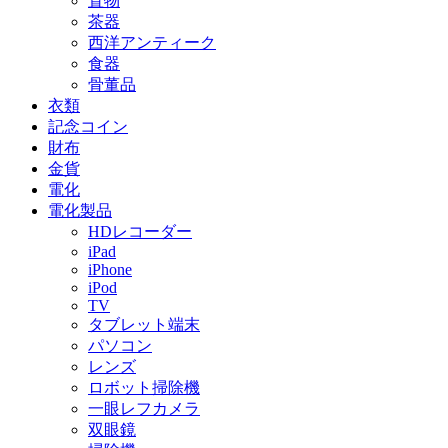
置物
茶器
西洋アンティーク
食器
骨董品
衣類
記念コイン
財布
金貨
電化
電化製品
HDレコーダー
iPad
iPhone
iPod
TV
タブレット端末
パソコン
レンズ
ロボット掃除機
一眼レフカメラ
双眼鏡