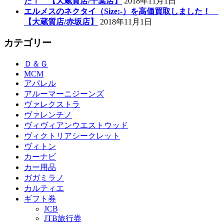
た！ 【大蔵質店/千葉店】
2018年11月1日
エルメスのネクタイ（Size:-）を高価買取しました！
【大蔵質店/赤坂店】
2018年11月1日
カテゴリー
Ｄ＆Ｇ
MCM
アパレル
アルーマーニジーンズ
ヴァレクストラ
ヴァレンチノ
ヴィヴィアンウエストウッド
ヴィクトリアシークレット
ヴィトン
カーナビ
カー用品
ガガミラノ
カルティエ
ギフト券
JCB
JTB旅行券