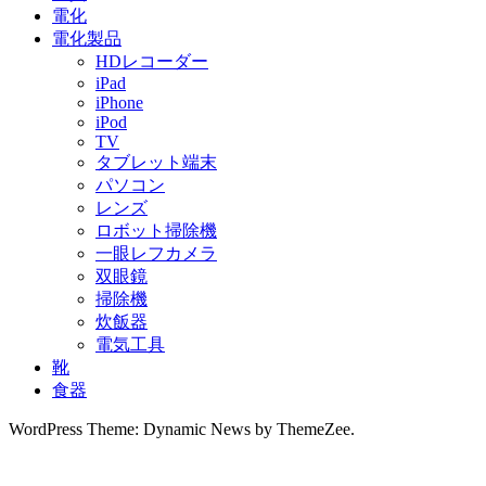
電化
電化製品
HDレコーダー
iPad
iPhone
iPod
TV
タブレット端末
パソコン
レンズ
ロボット掃除機
一眼レフカメラ
双眼鏡
掃除機
炊飯器
電気工具
靴
食器
WordPress Theme: Dynamic News by ThemeZee.