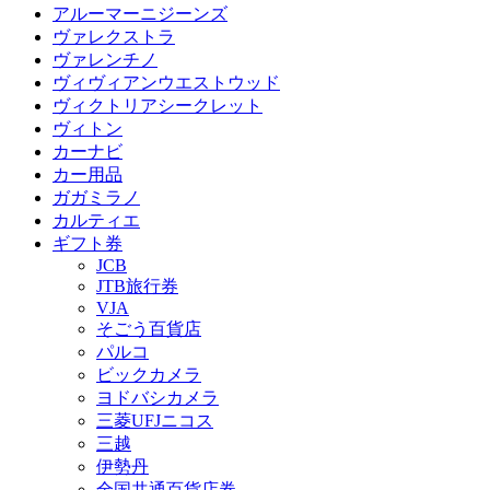
アルーマーニジーンズ
ヴァレクストラ
ヴァレンチノ
ヴィヴィアンウエストウッド
ヴィクトリアシークレット
ヴィトン
カーナビ
カー用品
ガガミラノ
カルティエ
ギフト券
JCB
JTB旅行券
VJA
そごう百貨店
パルコ
ビックカメラ
ヨドバシカメラ
三菱UFJニコス
三越
伊勢丹
全国共通百貨店券