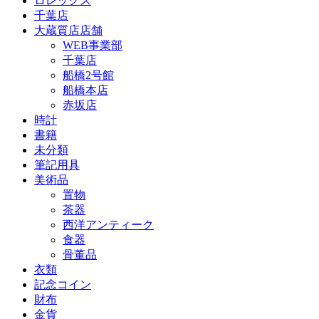
ロレックス
千葉店
大蔵質店店舗
WEB事業部
千葉店
船橋2号館
船橋本店
赤坂店
時計
書籍
未分類
筆記用具
美術品
置物
茶器
西洋アンティーク
食器
骨董品
衣類
記念コイン
財布
金貨