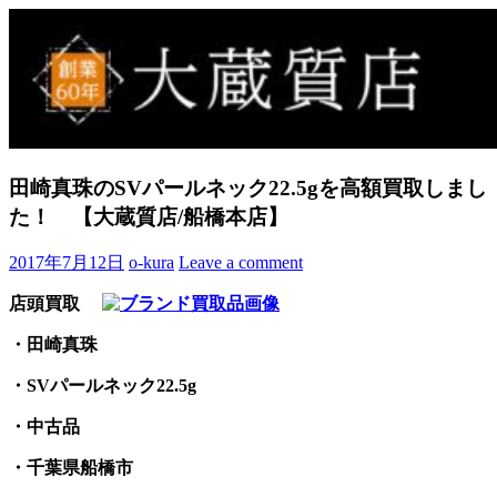
Skip
to
買取事例ブログ
ブランド品やバッグ、時計の買取情報を中心に、アイテムの
content
ポイントや高額買取のコツをお知らせします。
田崎真珠のSVパールネック22.5gを高額買取しまし
た！ 【大蔵質店/船橋本店】
2017年7月12日
o-kura
Leave a comment
店頭買取
・田崎真珠
・SVパールネック22.5g
・中古品
・千葉県船橋市