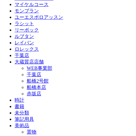
マイケルコース
モンブラン
ユーエスポロアッスン
ラシット
リーボック
ルブタン
レイバン
ロレックス
千葉店
大蔵質店店舗
WEB事業部
千葉店
船橋2号館
船橋本店
赤坂店
時計
書籍
未分類
筆記用具
美術品
置物