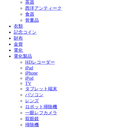
茶器
西洋アンティーク
食器
骨董品
衣類
記念コイン
財布
金貨
電化
電化製品
HDレコーダー
iPad
iPhone
iPod
TV
タブレット端末
パソコン
レンズ
ロボット掃除機
一眼レフカメラ
双眼鏡
掃除機