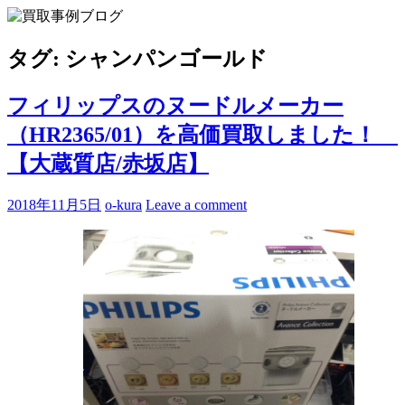
Skip
to
買取事例ブログ
ブランド品やバッグ、時計の買取情報を中心に、アイテムの
content
ポイントや高額買取のコツをお知らせします。
タグ:
シャンパンゴールド
フィリップスのヌードルメーカー
（HR2365/01）を高価買取しました！
【大蔵質店/赤坂店】
2018年11月5日
o-kura
Leave a comment