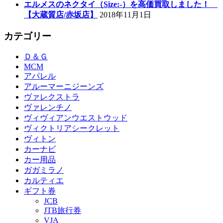
エルメスのネクタイ（Size:-）を高価買取しました！
【大蔵質店/赤坂店】
2018年11月1日
カテゴリー
Ｄ＆Ｇ
MCM
アパレル
アルーマーニジーンズ
ヴァレクストラ
ヴァレンチノ
ヴィヴィアンウエストウッド
ヴィクトリアシークレット
ヴィトン
カーナビ
カー用品
ガガミラノ
カルティエ
ギフト券
JCB
JTB旅行券
VJA