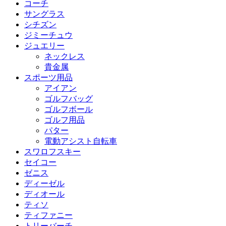
コーチ
サングラス
シチズン
ジミーチュウ
ジュエリー
ネックレス
貴金属
スポーツ用品
アイアン
ゴルフバッグ
ゴルフボール
ゴルフ用品
パター
電動アシスト自転車
スワロフスキー
セイコー
ゼニス
ディーゼル
ディオール
ティソ
ティファニー
トリーバーチ