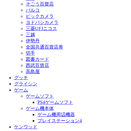
そごう百貨店
パルコ
ビックカメラ
ヨドバシカメラ
三菱UFJニコス
三越
伊勢丹
全国共通百貨店券
切手
図書カード
西武百貨店
高島屋
グッチ
グライシン
ゲーム
ゲームソフト
PS4ゲームソフト
ゲーム機本体
ゲーム機周辺機器
プレイステーション4
ケンウッド