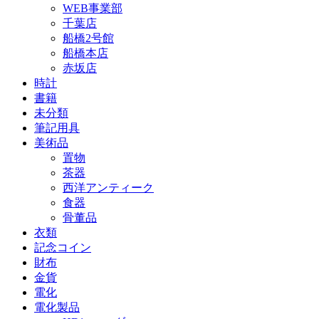
WEB事業部
千葉店
船橋2号館
船橋本店
赤坂店
時計
書籍
未分類
筆記用具
美術品
置物
茶器
西洋アンティーク
食器
骨董品
衣類
記念コイン
財布
金貨
電化
電化製品