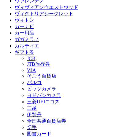
ヴァレンチノ
ヴィヴィアンウエストウッド
ヴィクトリアシークレット
ヴィトン
カーナビ
カー用品
ガガミラノ
カルティエ
ギフト券
JCB
JTB旅行券
VJA
そごう百貨店
パルコ
ビックカメラ
ヨドバシカメラ
三菱UFJニコス
三越
伊勢丹
全国共通百貨店券
切手
図書カード