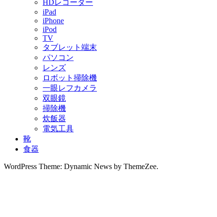
HDレコーダー
iPad
iPhone
iPod
TV
タブレット端末
パソコン
レンズ
ロボット掃除機
一眼レフカメラ
双眼鏡
掃除機
炊飯器
電気工具
靴
食器
WordPress Theme: Dynamic News by ThemeZee.