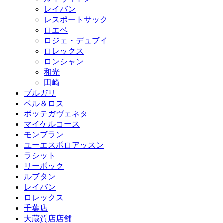
レイバン
レスポートサック
ロエベ
ロジェ・デュブイ
ロレックス
ロンシャン
和光
田崎
ブルガリ
ベル＆ロス
ボッテガヴェネタ
マイケルコース
モンブラン
ユーエスポロアッスン
ラシット
リーボック
ルブタン
レイバン
ロレックス
千葉店
大蔵質店店舗