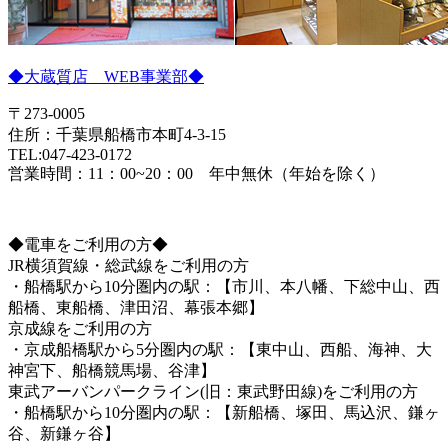
◆大蔵質店 WEB事業部◆
〒273-0005
住所：千葉県船橋市本町4-3-15
TEL:047-423-0172
営業時間：11：00~20：00 年中無休（年始を除く）
◆電車をご利用の方◆
JR横須賀線・総武線をご利用の方
・船橋駅から10分圏内の駅：【市川、本八幡、下総中山、西
船橋、東船橋、津田沼、幕張本郷】
京成線をご利用の方
・京成船橋駅から5分圏内の駅：【東中山、西船、海神、大
神宮下、船橋競馬場、谷津】
東武アーバンパークライン(旧：東武野田線)をご利用の方
・船橋駅から10分圏内の駅：【新船橋、塚田、馬込沢、鎌ヶ
谷、新鎌ヶ谷】