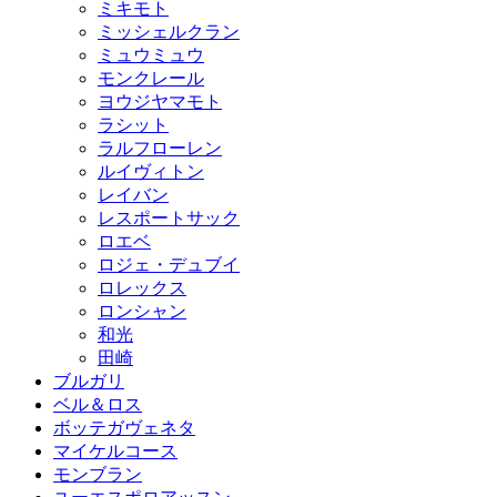
ミキモト
ミッシェルクラン
ミュウミュウ
モンクレール
ヨウジヤマモト
ラシット
ラルフローレン
ルイヴィトン
レイバン
レスポートサック
ロエベ
ロジェ・デュブイ
ロレックス
ロンシャン
和光
田崎
ブルガリ
ベル＆ロス
ボッテガヴェネタ
マイケルコース
モンブラン