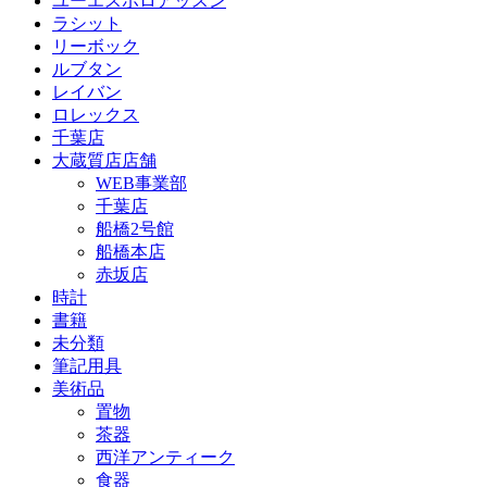
ユーエスポロアッスン
ラシット
リーボック
ルブタン
レイバン
ロレックス
千葉店
大蔵質店店舗
WEB事業部
千葉店
船橋2号館
船橋本店
赤坂店
時計
書籍
未分類
筆記用具
美術品
置物
茶器
西洋アンティーク
食器