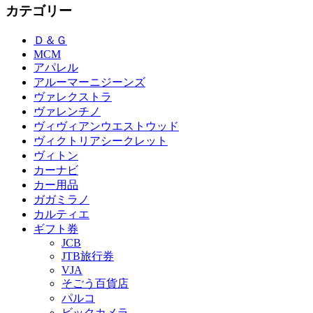
カテゴリー
Ｄ＆Ｇ
MCM
アパレル
アルーマーニジーンズ
ヴァレクストラ
ヴァレンチノ
ヴィヴィアンウエストウッド
ヴィクトリアシークレット
ヴィトン
カーナビ
カー用品
ガガミラノ
カルティエ
ギフト券
JCB
JTB旅行券
VJA
そごう百貨店
パルコ
ビックカメラ