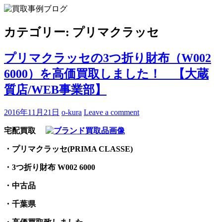
Skip
to
買取事例ブログ
ブランド品やバッグ、時計の買取情報を中心に、アイテムの
content
ポイントや高額買取のコツをお知らせします。
カテゴリー:
プリマクラッセ
プリマクラッセの3つ折り財布（W002
6000）を高価買取しました！ 【大蔵
質店/WEB事業部】
2016年11月21日
o-kura
Leave a comment
宅配買取
・プリマクラッセ(PRIMA CLASSE)
・3つ折り財布 W002 6000
・中古品
・千葉県