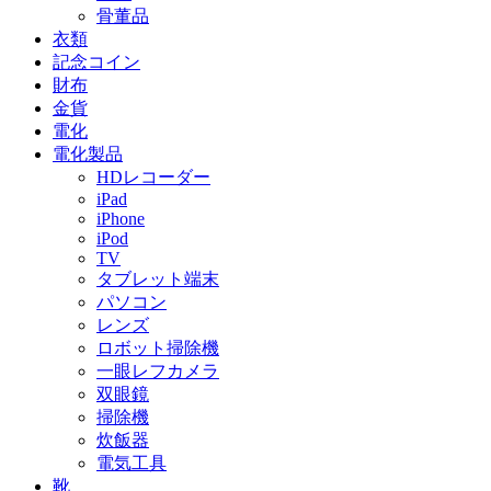
骨董品
衣類
記念コイン
財布
金貨
電化
電化製品
HDレコーダー
iPad
iPhone
iPod
TV
タブレット端末
パソコン
レンズ
ロボット掃除機
一眼レフカメラ
双眼鏡
掃除機
炊飯器
電気工具
靴