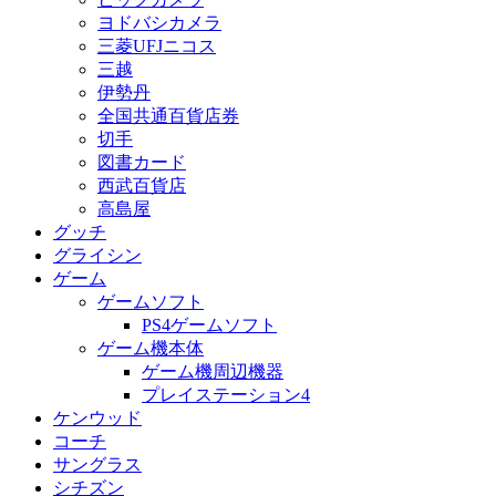
ヨドバシカメラ
三菱UFJニコス
三越
伊勢丹
全国共通百貨店券
切手
図書カード
西武百貨店
高島屋
グッチ
グライシン
ゲーム
ゲームソフト
PS4ゲームソフト
ゲーム機本体
ゲーム機周辺機器
プレイステーション4
ケンウッド
コーチ
サングラス
シチズン