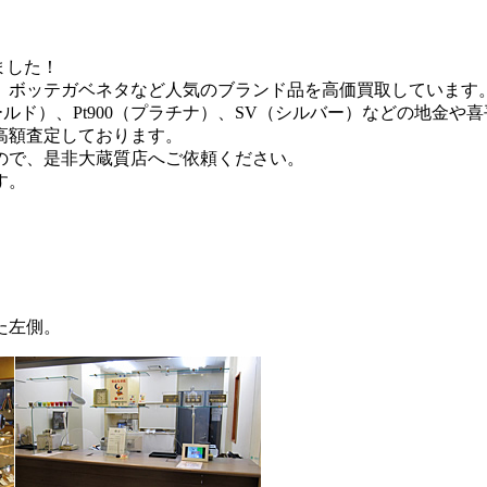
ました！
、ボッテガベネタなど人気のブランド品を高価買取しています
ールド）、Pt900（プラチナ）、SV（シルバー）などの地金や
高額査定しております。
ので、是非大蔵質店へご依頼ください。
す。
た左側。