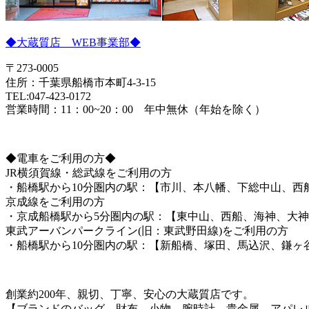
◆大蔵質店 WEB事業部◆
〒273-0005
住所：千葉県船橋市本町4-3-15
TEL:047-423-0172
営業時間：11：00~20：00 年中無休（年始を除く）
◆電車をご利用の方◆
JR横須賀線・総武線をご利用の方
・船橋駅から10分圏内の駅：【市川、本八幡、下総中山、西
京成線をご利用の方
・京成船橋駅から5分圏内の駅：【東中山、西船、海神、大
東武アーバンパークライン(旧：東武野田線)をご利用の方
・船橋駅から10分圏内の駅：【新船橋、塚田、馬込沢、鎌ヶ
創業約200年、親切、丁寧、安心の大蔵質店です。
【ブランドのバッグ、財布、小物、腕時計、貴金属、アパレ