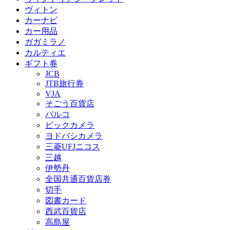
ヴィトン
カーナビ
カー用品
ガガミラノ
カルティエ
ギフト券
JCB
JTB旅行券
VJA
そごう百貨店
パルコ
ビックカメラ
ヨドバシカメラ
三菱UFJニコス
三越
伊勢丹
全国共通百貨店券
切手
図書カード
西武百貨店
高島屋