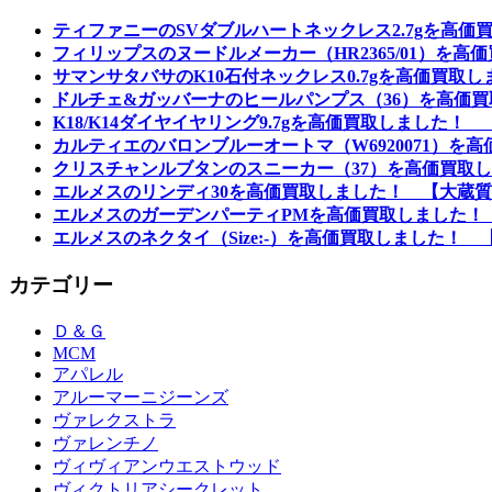
ティファニーのSVダブルハートネックレス2.7gを高価
フィリップスのヌードルメーカー（HR2365/01）を
サマンサタバサのK10石付ネックレス0.7gを高価買取
ドルチェ&ガッバーナのヒールパンプス（36）を高価買
K18/K14ダイヤイヤリング9.7gを高価買取しました！
カルティエのバロンブルーオートマ（W6920071）を
クリスチャンルブタンのスニーカー（37）を高価買取し
エルメスのリンディ30を高価買取しました！ 【大蔵質
エルメスのガーデンパーティPMを高価買取しました！
エルメスのネクタイ（Size:-）を高価買取しました！ 
カテゴリー
Ｄ＆Ｇ
MCM
アパレル
アルーマーニジーンズ
ヴァレクストラ
ヴァレンチノ
ヴィヴィアンウエストウッド
ヴィクトリアシークレット