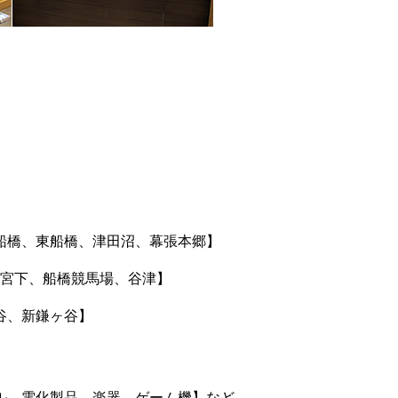
船橋、東船橋、津田沼、幕張本郷】
神宮下、船橋競馬場、谷津】
谷、新鎌ヶ谷】
ル、電化製品、楽器、ゲーム機】など