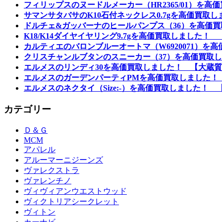
フィリップスのヌードルメーカー（HR2365/01）を
サマンサタバサのK10石付ネックレス0.7gを高価買取
ドルチェ&ガッバーナのヒールパンプス（36）を高価買
K18/K14ダイヤイヤリング9.7gを高価買取しました！
カルティエのバロンブルーオートマ（W6920071）を
クリスチャンルブタンのスニーカー（37）を高価買取し
エルメスのリンディ30を高価買取しました！ 【大蔵質
エルメスのガーデンパーティPMを高価買取しました！
エルメスのネクタイ（Size:-）を高価買取しました！ 
カテゴリー
Ｄ＆Ｇ
MCM
アパレル
アルーマーニジーンズ
ヴァレクストラ
ヴァレンチノ
ヴィヴィアンウエストウッド
ヴィクトリアシークレット
ヴィトン