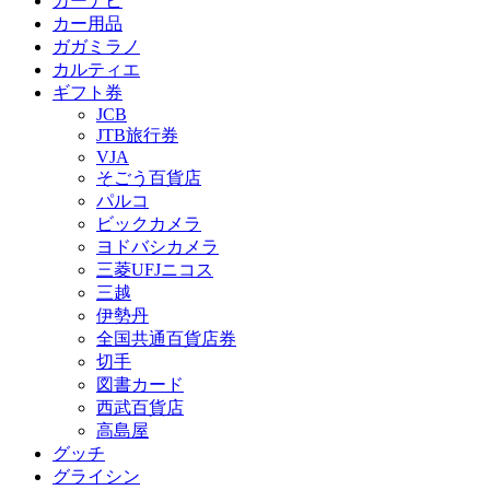
カーナビ
カー用品
ガガミラノ
カルティエ
ギフト券
JCB
JTB旅行券
VJA
そごう百貨店
パルコ
ビックカメラ
ヨドバシカメラ
三菱UFJニコス
三越
伊勢丹
全国共通百貨店券
切手
図書カード
西武百貨店
高島屋
グッチ
グライシン