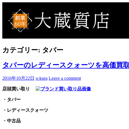
Skip
to
買取事例ブログ
ブランド品やバッグ、時計の買取情報を中心に、アイテムの
content
カテゴリー:
タバー
タバーのレディースクォーツを高価買取
2016年10月22日
o-kura
Leave a comment
店頭買い取り
・タバー
・レディースクォーツ
・中古品