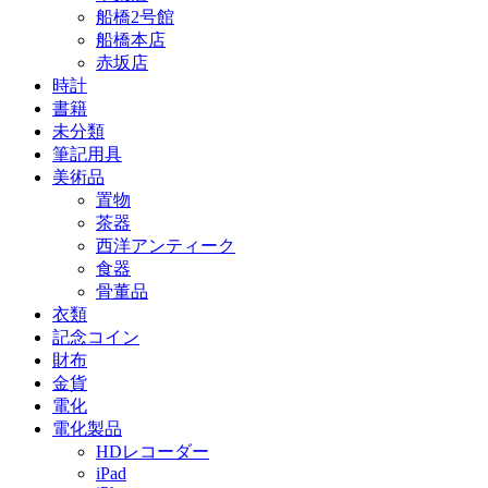
船橋2号館
船橋本店
赤坂店
時計
書籍
未分類
筆記用具
美術品
置物
茶器
西洋アンティーク
食器
骨董品
衣類
記念コイン
財布
金貨
電化
電化製品
HDレコーダー
iPad