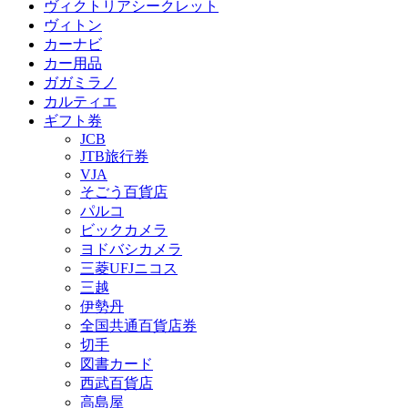
ヴィクトリアシークレット
ヴィトン
カーナビ
カー用品
ガガミラノ
カルティエ
ギフト券
JCB
JTB旅行券
VJA
そごう百貨店
パルコ
ビックカメラ
ヨドバシカメラ
三菱UFJニコス
三越
伊勢丹
全国共通百貨店券
切手
図書カード
西武百貨店
高島屋