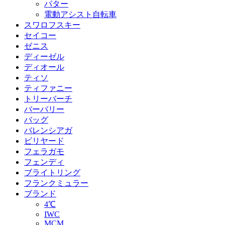
パター
電動アシスト自転車
スワロフスキー
セイコー
ゼニス
ディーゼル
ディオール
ティソ
ティファニー
トリーバーチ
バーバリー
バッグ
バレンシアガ
ビリヤード
フェラガモ
フェンディ
ブライトリング
フランクミュラー
ブランド
4℃
IWC
MCM