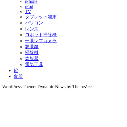
iPhone
iPod
TV
タブレット端末
パソコン
レンズ
ロボット掃除機
一眼レフカメラ
双眼鏡
掃除機
炊飯器
電気工具
靴
食器
WordPress Theme: Dynamic News by ThemeZee.