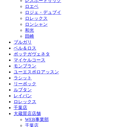
レスポートサック
ロエベ
ロジェ・デュブイ
ロレックス
ロンシャン
和光
田崎
ブルガリ
ベル＆ロス
ボッテガヴェネタ
マイケルコース
モンブラン
ユーエスポロアッスン
ラシット
リーボック
ルブタン
レイバン
ロレックス
千葉店
大蔵質店店舗
WEB事業部
千葉店