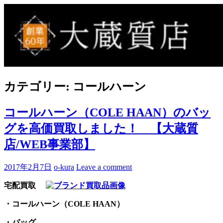
Skip
to
買取事例ブログ
ブランド品やバッグ、時計の買取情報を中心に、アイテムの
content
ポイントや高額買取のコツをお知らせします。
カテゴリー:
コールハーン
コールハーン（COLE HAAN）のバッ
グを高価買取しました！ 【大蔵質
店/WEB事業部】
2017年2月7日
o-kura
Leave a comment
宅配買取
・コールハーン（COLE HAAN）
・バッグ