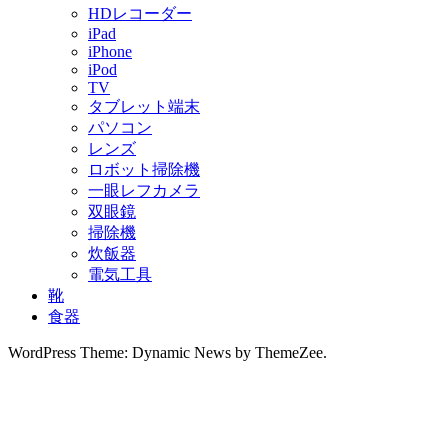
HDレコーダー
iPad
iPhone
iPod
TV
タブレット端末
パソコン
レンズ
ロボット掃除機
一眼レフカメラ
双眼鏡
掃除機
炊飯器
電気工具
靴
食器
WordPress Theme: Dynamic News by ThemeZee.