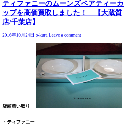
ティファニーのムーンズペアティーカ
ップを高価買取しました！ 【大蔵質
店/千葉店】
2016年10月24日
o-kura
Leave a comment
店頭買い取り
・ティファニー