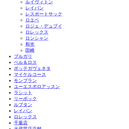
ルイヴィトン
レイバン
レスポートサック
ロエベ
ロジェ・デュブイ
ロレックス
ロンシャン
和光
田崎
ブルガリ
ベル＆ロス
ボッテガヴェネタ
マイケルコース
モンブラン
ユーエスポロアッスン
ラシット
リーボック
ルブタン
レイバン
ロレックス
千葉店
大蔵質店店舗