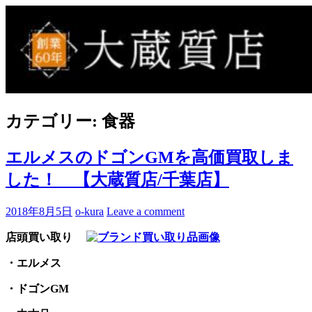
Skip
to
買取事例ブログ
ブランド品やバッグ、時計の買取情報を中心に、アイテムの
content
ポイントや高額買取のコツをお知らせします。
カテゴリー:
食器
エルメスのドゴンGMを高価買取しま
した！ 【大蔵質店/千葉店】
2018年8月5日
o-kura
Leave a comment
店頭買い取り
・エルメス
・ドゴンGM