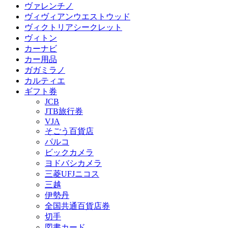
ヴァレンチノ
ヴィヴィアンウエストウッド
ヴィクトリアシークレット
ヴィトン
カーナビ
カー用品
ガガミラノ
カルティエ
ギフト券
JCB
JTB旅行券
VJA
そごう百貨店
パルコ
ビックカメラ
ヨドバシカメラ
三菱UFJニコス
三越
伊勢丹
全国共通百貨店券
切手
図書カード