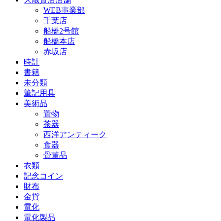
WEB事業部
千葉店
船橋2号館
船橋本店
赤坂店
時計
書籍
未分類
筆記用具
美術品
置物
茶器
西洋アンティーク
食器
骨董品
衣類
記念コイン
財布
金貨
電化
電化製品