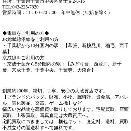
住所：千葉県千葉市中央区富士見2-8-16
TEL:043-225-7820
営業時間：11：00~20：00 年中無休（年始を除く）
◆電車をご利用の方◆
JR総武線沿線をご利用の方
・千葉駅から10分圏内の駅：【幕張、新検見川、稲毛、西千
葉】
京成線をご利用の方
・京成千葉から5分圏内の駅：【みどり台、西登戸、新千
葉、京成千葉、千葉中央、千葉寺、大森台】
創業約200年、親切、丁寧、安心の大蔵質店です。
【ブランドのバッグ、財布、小物、腕時計、貴金属、アパレ
ル、電化製品、楽器、ゲーム機】など
幅広いお品物を高価買い取りしております。宅配買取、店頭
買取、出張買取、写真査定は大蔵質店へ。
宅配買取につきましては、梱包キット、査定料、送料、買取
不成立時の返送料すべて無料です。