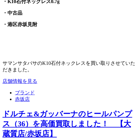
・K10石付ネックレス0.7g
・中古品
・港区赤坂見附
サマンサタバサのK10石付ネックレスを買い取りさせていた
だきました。
店舗情報を見る
ブランド
赤坂店
ドルチェ&ガッバーナのヒールパンプ
ス（36）を高価買取しました！ 【大
蔵質店/赤坂店】