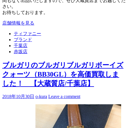
間もなく出品いたしますので、ぜひ大蔵質店までお越しくだ
さい。
お待ちしております。
店舗情報を見る
ティファニー
ブランド
千葉店
赤坂店
ブルガリのブルガリブルガリボーイズ
クォーツ（BB30GL）を高価買取しま
した！ 【大蔵質店/千葉店】
2018年10月30日
o-kura
Leave a comment