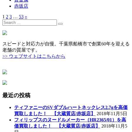
赤坂店
1
2
3
…
53
»
Search
for:
スピードと対応力が自慢。千葉県船橋市で創業60年を迎える
老舗の質屋です。
>> ウェブサイトはこちらから
最近の投稿
ティファニーのSVダブルハートネックレス2.7gを高価
買取しました！ 【大蔵質店/赤坂店】
2018年11月5日
フィリップスのヌードルメーカー（HR2365/01）を高
価買取しました！ 【大蔵質店/赤坂店】
2018年11月5