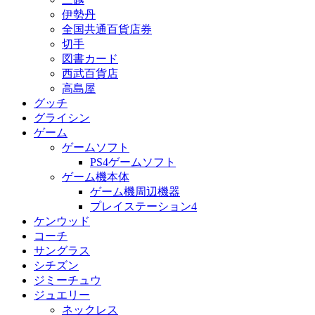
伊勢丹
全国共通百貨店券
切手
図書カード
西武百貨店
高島屋
グッチ
グライシン
ゲーム
ゲームソフト
PS4ゲームソフト
ゲーム機本体
ゲーム機周辺機器
プレイステーション4
ケンウッド
コーチ
サングラス
シチズン
ジミーチュウ
ジュエリー
ネックレス