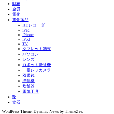
財布
金貨
電化
電化製品
HDレコーダー
iPad
iPhone
iPod
TV
タブレット端末
パソコン
レンズ
ロボット掃除機
一眼レフカメラ
双眼鏡
掃除機
炊飯器
電気工具
靴
食器
WordPress Theme: Dynamic News by ThemeZee.