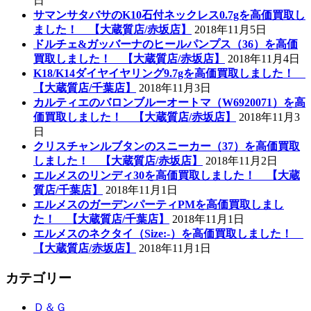
日
サマンサタバサのK10石付ネックレス0.7gを高価買取し
ました！ 【大蔵質店/赤坂店】
2018年11月5日
ドルチェ&ガッバーナのヒールパンプス（36）を高価
買取しました！ 【大蔵質店/赤坂店】
2018年11月4日
K18/K14ダイヤイヤリング9.7gを高価買取しました！
【大蔵質店/千葉店】
2018年11月3日
カルティエのバロンブルーオートマ（W6920071）を高
価買取しました！ 【大蔵質店/赤坂店】
2018年11月3
日
クリスチャンルブタンのスニーカー（37）を高価買取
しました！ 【大蔵質店/赤坂店】
2018年11月2日
エルメスのリンディ30を高価買取しました！ 【大蔵
質店/千葉店】
2018年11月1日
エルメスのガーデンパーティPMを高価買取しまし
た！ 【大蔵質店/千葉店】
2018年11月1日
エルメスのネクタイ（Size:-）を高価買取しました！
【大蔵質店/赤坂店】
2018年11月1日
カテゴリー
Ｄ＆Ｇ