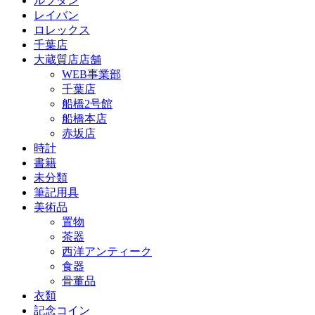
ルブタン
レイバン
ロレックス
千葉店
大蔵質店店舗
WEB事業部
千葉店
船橋2号館
船橋本店
赤坂店
時計
書籍
未分類
筆記用具
美術品
置物
茶器
西洋アンティーク
食器
骨董品
衣類
記念コイン