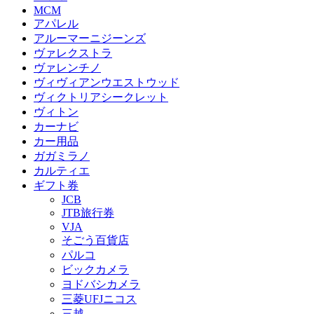
MCM
アパレル
アルーマーニジーンズ
ヴァレクストラ
ヴァレンチノ
ヴィヴィアンウエストウッド
ヴィクトリアシークレット
ヴィトン
カーナビ
カー用品
ガガミラノ
カルティエ
ギフト券
JCB
JTB旅行券
VJA
そごう百貨店
パルコ
ビックカメラ
ヨドバシカメラ
三菱UFJニコス
三越