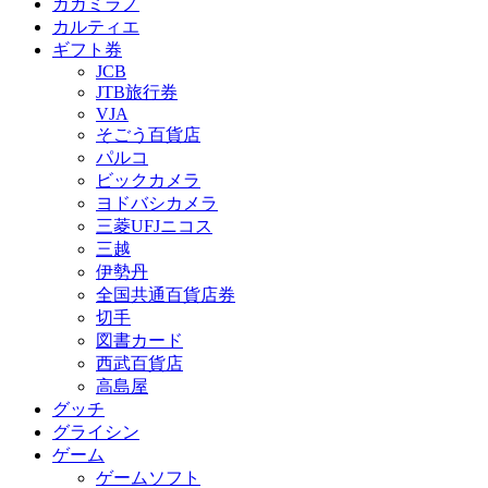
ガガミラノ
カルティエ
ギフト券
JCB
JTB旅行券
VJA
そごう百貨店
パルコ
ビックカメラ
ヨドバシカメラ
三菱UFJニコス
三越
伊勢丹
全国共通百貨店券
切手
図書カード
西武百貨店
高島屋
グッチ
グライシン
ゲーム
ゲームソフト