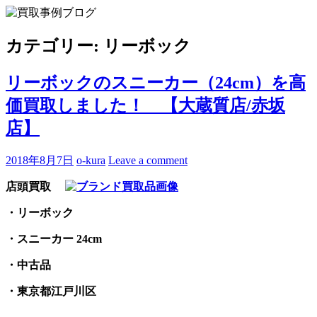
Skip
to
買取事例ブログ
ブランド品やバッグ、時計の買取情報を中心に、アイテムの
content
ポイントや高額買取のコツをお知らせします。
カテゴリー:
リーボック
リーボックのスニーカー（24cm）を高
価買取しました！ 【大蔵質店/赤坂
店】
2018年8月7日
o-kura
Leave a comment
店頭買取
・リーボック
・スニーカー 24cm
・中古品
・東京都江戸川区