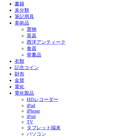
書籍
未分類
筆記用具
美術品
置物
茶器
西洋アンティーク
食器
骨董品
衣類
記念コイン
財布
金貨
電化
電化製品
HDレコーダー
iPad
iPhone
iPod
TV
タブレット端末
パソコン