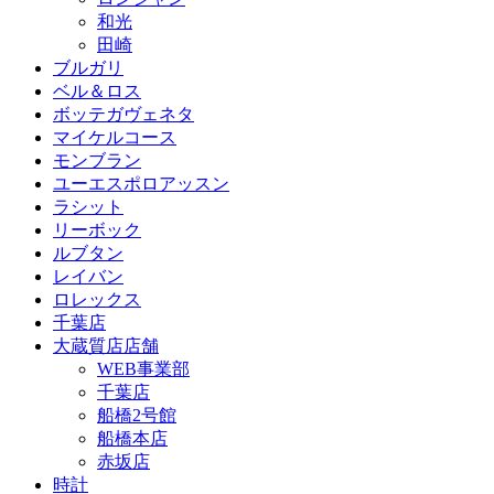
和光
田崎
ブルガリ
ベル＆ロス
ボッテガヴェネタ
マイケルコース
モンブラン
ユーエスポロアッスン
ラシット
リーボック
ルブタン
レイバン
ロレックス
千葉店
大蔵質店店舗
WEB事業部
千葉店
船橋2号館
船橋本店
赤坂店
時計