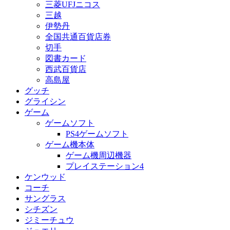
三菱UFJニコス
三越
伊勢丹
全国共通百貨店券
切手
図書カード
西武百貨店
高島屋
グッチ
グライシン
ゲーム
ゲームソフト
PS4ゲームソフト
ゲーム機本体
ゲーム機周辺機器
プレイステーション4
ケンウッド
コーチ
サングラス
シチズン
ジミーチュウ