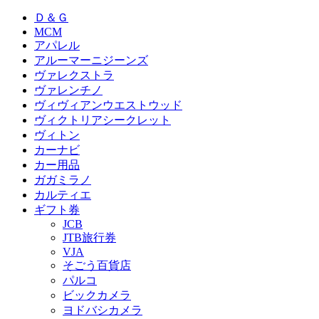
Ｄ＆Ｇ
MCM
アパレル
アルーマーニジーンズ
ヴァレクストラ
ヴァレンチノ
ヴィヴィアンウエストウッド
ヴィクトリアシークレット
ヴィトン
カーナビ
カー用品
ガガミラノ
カルティエ
ギフト券
JCB
JTB旅行券
VJA
そごう百貨店
パルコ
ビックカメラ
ヨドバシカメラ