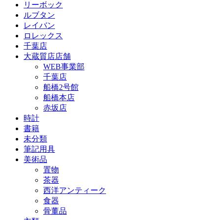
リーボック
ルブタン
レイバン
ロレックス
千葉店
大蔵質店店舗
WEB事業部
千葉店
船橋2号館
船橋本店
赤坂店
時計
書籍
未分類
筆記用具
美術品
置物
茶器
西洋アンティーク
食器
骨董品