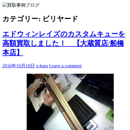
Skip
to
買取事例ブログ
ブランド品やバッグ、時計の買取情報を中心に、アイテムの
content
ポイントや高額買取のコツをお知らせします。
カテゴリー:
ビリヤード
エドウィンレイズのカスタムキューを
高額買取しました！ 【大蔵質店/船橋
本店】
2016年10月10日
o-kura
Leave a comment