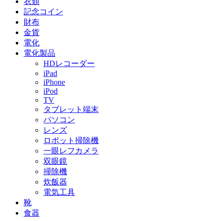
衣類
記念コイン
財布
金貨
電化
電化製品
HDレコーダー
iPad
iPhone
iPod
TV
タブレット端末
パソコン
レンズ
ロボット掃除機
一眼レフカメラ
双眼鏡
掃除機
炊飯器
電気工具
靴
食器