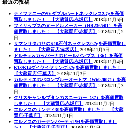
最近の投稿
ティファニーのSVダブルハートネックレス2.7gを高価
買取しました！ 【大蔵質店/赤坂店】
2018年11月5日
フィリップスのヌードルメーカー（HR2365/01）を高
価買取しました！ 【大蔵質店/赤坂店】
2018年11月5
日
サマンサタバサのK10石付ネックレス0.7gを高価買取し
ました！ 【大蔵質店/赤坂店】
2018年11月5日
ドルチェ&ガッバーナのヒールパンプス（36）を高価
買取しました！ 【大蔵質店/赤坂店】
2018年11月4日
K18/K14ダイヤイヤリング9.7gを高価買取しました！
【大蔵質店/千葉店】
2018年11月3日
カルティエのバロンブルーオートマ（W6920071）を高
価買取しました！ 【大蔵質店/赤坂店】
2018年11月3
日
クリスチャンルブタンのスニーカー（37）を高価買取
しました！ 【大蔵質店/赤坂店】
2018年11月2日
エルメスのリンディ30を高価買取しました！ 【大蔵
質店/千葉店】
2018年11月1日
エルメスのガーデンパーティPMを高価買取しまし
た！ 【大蔵質店/千葉店】
2018年11月1日