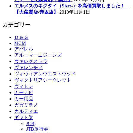
エルメスのネクタイ（Size:-）を高価買取しました！
【大蔵質店/赤坂店】
2018年11月1日
カテゴリー
Ｄ＆Ｇ
MCM
アパレル
アルーマーニジーンズ
ヴァレクストラ
ヴァレンチノ
ヴィヴィアンウエストウッド
ヴィクトリアシークレット
ヴィトン
カーナビ
カー用品
ガガミラノ
カルティエ
ギフト券
JCB
JTB旅行券