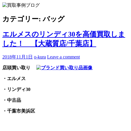
Skip
to
買取事例ブログ
ブランド品やバッグ、時計の買取情報を中心に、アイテムの
content
ポイントや高額買取のコツをお知らせします。
カテゴリー:
バッグ
エルメスのリンディ30を高価買取しま
した！ 【大蔵質店/千葉店】
2018年11月1日
o-kura
Leave a comment
店頭買い取り
・エルメス
・リンディ30
・中古品
・千葉市美浜区