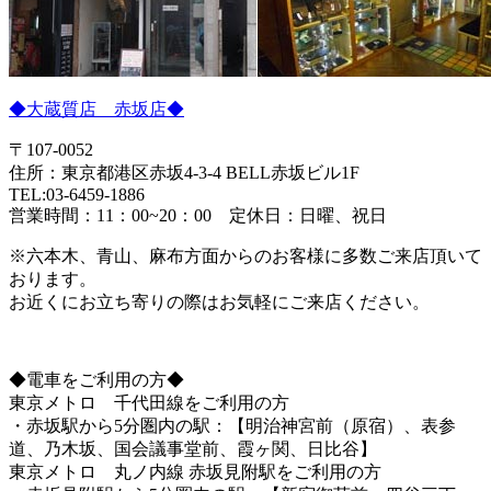
◆大蔵質店 赤坂店◆
〒107-0052
住所：東京都港区赤坂4-3-4 BELL赤坂ビル1F
TEL:03-6459-1886
営業時間：11：00~20：00 定休日：日曜、祝日
※六本木、青山、麻布方面からのお客様に多数ご来店頂いて
おります。
お近くにお立ち寄りの際はお気軽にご来店ください。
◆電車をご利用の方◆
東京メトロ 千代田線をご利用の方
・赤坂駅から5分圏内の駅：【明治神宮前（原宿）、表参
道、乃木坂、国会議事堂前、霞ヶ関、日比谷】
東京メトロ 丸ノ内線 赤坂見附駅をご利用の方