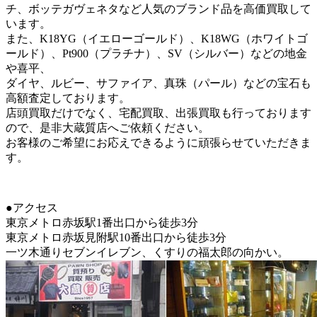
チ、ボッテガヴェネタなど人気のブランド品を高価買取して
います。
また、K18YG（イエローゴールド）、K18WG（ホワイトゴ
ールド）、Pt900（プラチナ）、SV（シルバー）などの地金
や喜平、
ダイヤ、ルビー、サファイア、真珠（パール）などの宝石も
高額査定しております。
店頭買取だけでなく、宅配買取、出張買取も行っております
ので、是非大蔵質店へご依頼ください。
お客様のご希望にお応えできるように頑張らせていただきま
す。
●アクセス
東京メトロ赤坂駅1番出口から徒歩3分
東京メトロ赤坂見附駅10番出口から徒歩3分
一ツ木通りセブンイレブン、くすりの福太郎の向かい。