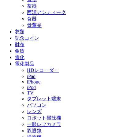
茶器
西洋アンティーク
食器
骨董品
衣類
記念コイン
財布
金貨
電化
電化製品
HDレコーダー
iPad
iPhone
iPod
TV
タブレット端末
パソコン
レンズ
ロボット掃除機
一眼レフカメラ
双眼鏡