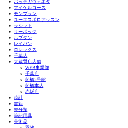
ボッテガヴェネタ
マイケルコース
モンブラン
ユーエスポロアッスン
ラシット
リーボック
ルブタン
レイバン
ロレックス
千葉店
大蔵質店店舗
WEB事業部
千葉店
船橋2号館
船橋本店
赤坂店
時計
書籍
未分類
筆記用具
美術品
置物