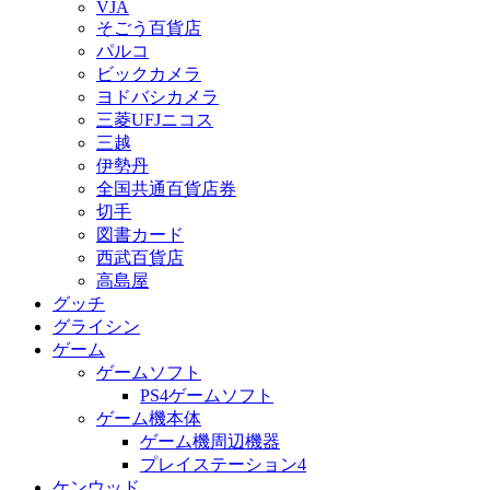
VJA
そごう百貨店
パルコ
ビックカメラ
ヨドバシカメラ
三菱UFJニコス
三越
伊勢丹
全国共通百貨店券
切手
図書カード
西武百貨店
高島屋
グッチ
グライシン
ゲーム
ゲームソフト
PS4ゲームソフト
ゲーム機本体
ゲーム機周辺機器
プレイステーション4
ケンウッド