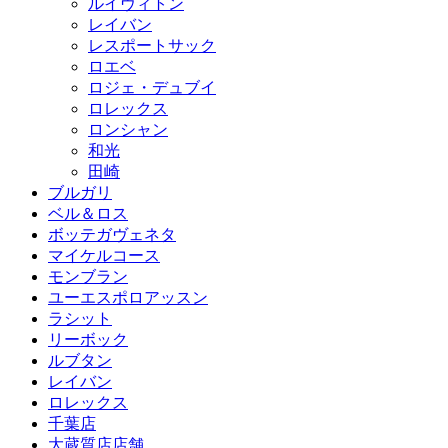
ルイヴィトン
レイバン
レスポートサック
ロエベ
ロジェ・デュブイ
ロレックス
ロンシャン
和光
田崎
ブルガリ
ベル＆ロス
ボッテガヴェネタ
マイケルコース
モンブラン
ユーエスポロアッスン
ラシット
リーボック
ルブタン
レイバン
ロレックス
千葉店
大蔵質店店舗