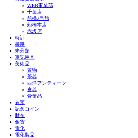
WEB事業部
千葉店
船橋2号館
船橋本店
赤坂店
時計
書籍
未分類
筆記用具
美術品
置物
茶器
西洋アンティーク
食器
骨董品
衣類
記念コイン
財布
金貨
電化
電化製品