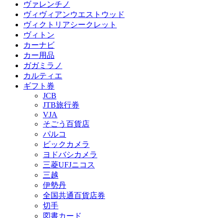
ヴァレンチノ
ヴィヴィアンウエストウッド
ヴィクトリアシークレット
ヴィトン
カーナビ
カー用品
ガガミラノ
カルティエ
ギフト券
JCB
JTB旅行券
VJA
そごう百貨店
パルコ
ビックカメラ
ヨドバシカメラ
三菱UFJニコス
三越
伊勢丹
全国共通百貨店券
切手
図書カード