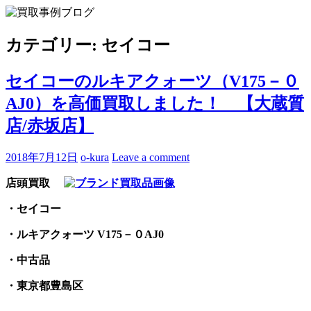
Skip
to
買取事例ブログ
ブランド品やバッグ、時計の買取情報を中心に、アイテムの
content
ポイントや高額買取のコツをお知らせします。
カテゴリー:
セイコー
セイコーのルキアクォーツ（V175－０
AJ0）を高価買取しました！ 【大蔵質
店/赤坂店】
2018年7月12日
o-kura
Leave a comment
店頭買取
・セイコー
・ルキアクォーツ V175－０AJ0
・中古品
・東京都豊島区