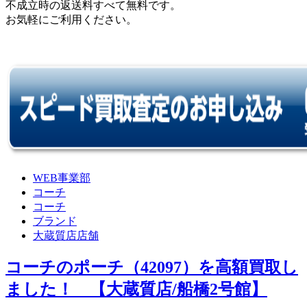
不成立時の返送料すべて無料です。
お気軽にご利用ください。
WEB事業部
コーチ
コーチ
ブランド
大蔵質店店舗
コーチのポーチ（42097）を高額買取し
ました！ 【大蔵質店/船橋2号館】