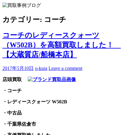
Skip
to
買取事例ブログ
ブランド品やバッグ、時計の買取情報を中心に、アイテムの
content
ポイントや高額買取のコツをお知らせします。
カテゴリー:
コーチ
コーチのレディースクォーツ
（W502B）を高額買取しました！
【大蔵質店/船橋本店】
2017年5月10日
o-kura
Leave a comment
店頭買取
・コーチ
・レディースクォーツ W502B
・中古品
・千葉県佐倉市